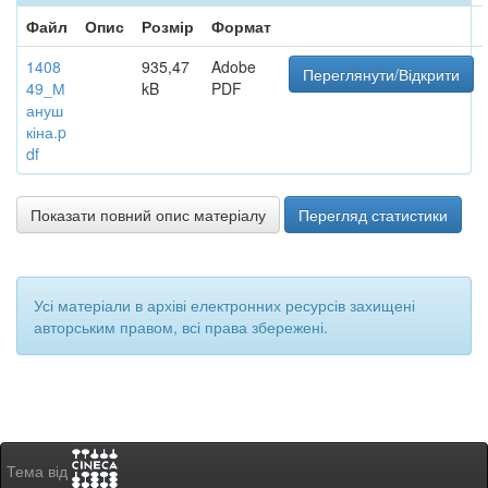
Файл
Опис
Розмір
Формат
1408
935,47
Adobe
Переглянути/Відкрити
49_М
kB
PDF
ануш
кіна.p
df
Показати повний опис матеріалу
Перегляд статистики
Усі матеріали в архіві електронних ресурсів захищені
авторським правом, всі права збережені.
Тема від