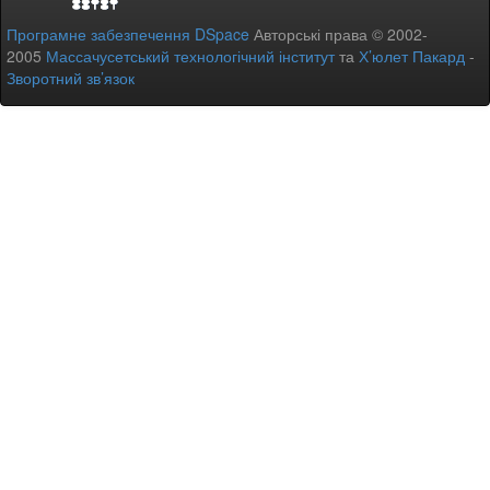
Програмне забезпечення DSpace
Авторські права © 2002-
2005
Массачусетський технологічний інститут
та
Х’юлет Пакард
-
Зворотний зв’язок