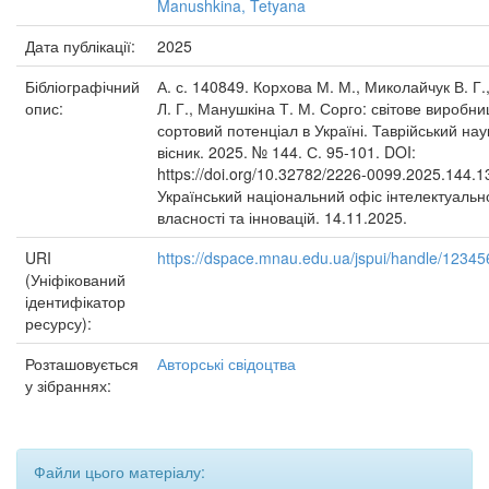
Manushkina, Tetyana
Дата публікації:
2025
Бібліографічний
А. с. 140849. Корхова М. М., Миколайчук В. Г.
опис:
Л. Г., Манушкіна Т. М. Сорго: світове виробни
сортовий потенціал в Україні. Таврійський на
вісник. 2025. № 144. С. 95-101. DOI:
https://doi.org/10.32782/2226-0099.2025.144.1
Український національний офіс інтелектуальн
власності та інновацій. 14.11.2025.
URI
https://dspace.mnau.edu.ua/jspui/handle/1234
(Уніфікований
ідентифікатор
ресурсу):
Розташовується
Авторські свідоцтва
у зібраннях:
Файли цього матеріалу: