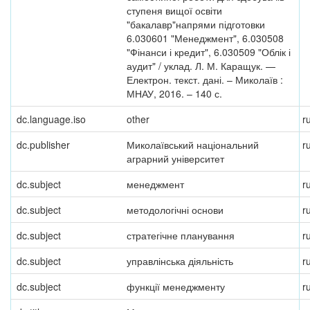
ступеня вищої освіти
"бакалавр"напрями підготовки
6.030601 "Менеджмент", 6.030508
"Фінанси і кредит", 6.030509 "Облік і
аудит" / уклад. Л. М. Каращук. —
Електрон. текст. дані. – Миколаїв :
МНАУ, 2016. – 140 с.
dc.language.iso
other
r
dc.publisher
Миколаївський національний
r
аграрний університет
dc.subject
менеджмент
r
dc.subject
методологічні основи
r
dc.subject
стратегічне планування
r
dc.subject
управлінська діяльність
r
dc.subject
функції менеджменту
r