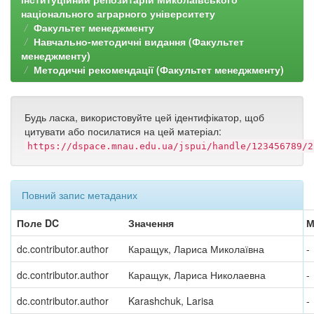
національного аграрного університету
Факультет менеджменту
Навчально-методичні видання (Факультет
менеджменту)
Методичні рекомендації (Факультет менеджменту)
Будь ласка, використовуйте цей ідентифікатор, щоб
цитувати або посилатися на цей матеріал:
https://dspace.mnau.edu.ua/jspui/handle/123456789/2
Повний запис метаданих
Поле DC
Значення
М
dc.contributor.author
Каращук, Лариса Миколаївна
-
dc.contributor.author
Каращук, Лариса Николаевна
-
dc.contributor.author
Karashchuk, Larisa
-