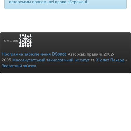
авторським правом, всі права збережені.
Тема від
Програмне забезпечення DSpace
Авторські права © 2002-
2005
Массачусетський технологічний інститут
та
Х’юлет Пакард
-
Зворотний зв’язок