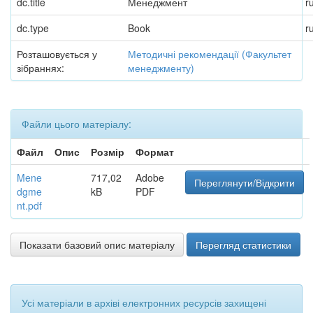
dc.title
Менеджмент
r
dc.type
Book
r
Розташовується у
Методичні рекомендації (Факультет
зібраннях:
менеджменту)
Файли цього матеріалу:
Файл
Опис
Розмір
Формат
Mene
717,02
Adobe
Переглянути/Відкрити
dgme
kB
PDF
nt.pdf
Показати базовий опис матеріалу
Перегляд статистики
Усі матеріали в архіві електронних ресурсів захищені