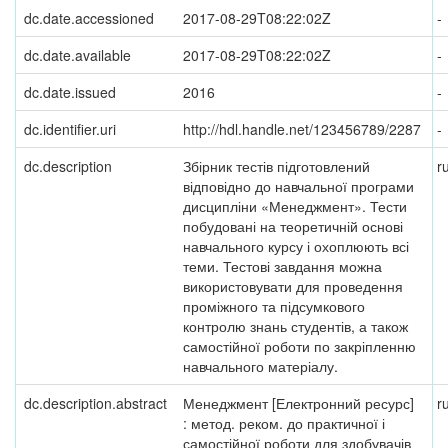
dc.date.accessioned
2017-08-29T08:22:02Z
-
dc.date.available
2017-08-29T08:22:02Z
-
dc.date.issued
2016
-
dc.identifier.uri
http://hdl.handle.net/123456789/2287
-
dc.description
Збірник тестів підготовлений
r
відповідно до навчальної програми
дисципліни «Менеджмент». Тести
побудовані на теоретичній основі
навчального курсу і охоплюють всі
теми. Тестові завдання можна
використовувати для проведення
проміжного та підсумкового
контролю знань студентів, а також
самостійної роботи по закріпленню
навчального матеріалу.
dc.description.abstract
Менеджмент [Електронний ресурс]
r
: метод. реком. до практичної і
самостійної роботи для здобувачів