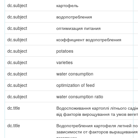
dc.subject
картофель
dc.subject
водопотребления
dc.subject
оптимизация питания
dc.subject
коэффициент водопотребления
dc.subject
potatoes
dc.subject
varieties
dc.subject
water consumption
dc.subject
optimization of feed
dc.subject
water consumption ratio
dc.title
Водоспоживання картоплі літнього саді
від факторів вирощування та умов вегет
dc.title
Водопотребления картофеля летней по
зависимости от факторов выращивания
вегетации