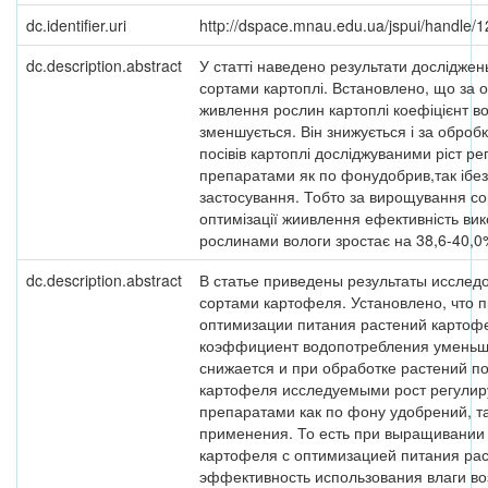
dc.identifier.uri
http://dspace.mnau.edu.ua/jspui/handle
dc.description.abstract
У статті наведено результати досліджен
сортами картоплі. Встановлено, що за о
живлення рослин картоплі коефіцієнт 
зменшується. Він знижується і за оброб
посівів картоплі досліджуваними ріст 
препаратами як по фонудобрив,так ібез
застосування. Тобто за вирощування сор
оптимізації жиивлення ефективність ви
рослинами вологи зростає на 38,6-40,0
dc.description.abstract
В статье приведены результаты исслед
сортами картофеля. Установлено, что 
оптимизации питания растений картоф
коэффициент водопотребления уменьш
снижается и при обработке растений п
картофеля исследуемыми рост регул
препаратами как по фону удобрений, та
применения. То есть при выращивании
картофеля с оптимизацией питания ра
эффективность использования влаги во