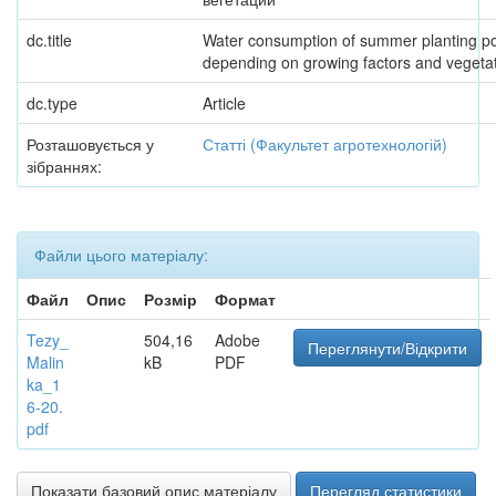
dc.title
Water consumption of summer planting p
depending on growing factors and vegetat
dc.type
Article
Розташовується у
Статті (Факультет агротехнологій)
зібраннях:
Файли цього матеріалу:
Файл
Опис
Розмір
Формат
Tezy_
504,16
Adobe
Переглянути/Відкрити
Malin
kB
PDF
ka_1
6-20.
pdf
Показати базовий опис матеріалу
Перегляд статистики