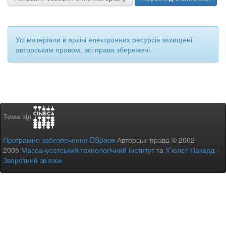
Усі матеріали в архіві електронних ресурсів захищені
авторським правом, всі права збережені.
Тема від
Програмне забезпечення DSpace
Авторські права © 2002-
2005
Массачусетський технологічний інститут
та
Х’юлет Пакард
-
Зворотний зв’язок