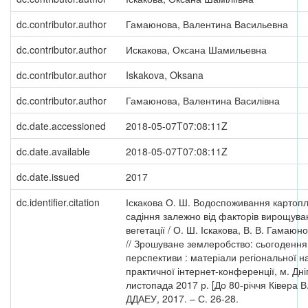
dc.contributor.author
Гамаюнова, Валентина Васильевна
dc.contributor.author
Искакова, Оксана Шамильевна
dc.contributor.author
Iskakova, Oksana
dc.contributor.author
Гамаюнова, Валентина Василівна
dc.date.accessioned
2018-05-07T07:08:11Z
dc.date.available
2018-05-07T07:08:11Z
dc.date.issued
2017
dc.identifier.citation
Іскакова О. Ш. Водоспоживання картоплі
садіння залежно від факторів вирощува
вегетації / О. Ш. Іскакова, В. В. Гамаюно
// Зрошуване землеробство: сьогодення
перспективи : матеріали регіональної н
практичної інтернет-конференції, м. Дні
листопада 2017 р. [До 80-річчя Ківера В.
ДДАЕУ, 2017. – С. 26-28.