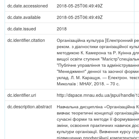
dc.date.accessioned
2018-05-25T06:49:49Z
dc.date.available
2018-05-25T06:49:49Z
dc.date.issued
2018
dc.identifier.citation
Організаційна культура [Електронний ре
реком. з діагностики організаційної куль
методикою К. Камерона та Р. Куінна для
вищої освіти ступеня "Магістр"спеціаль
"Публічне управління та адмініструванн
"Менеджмент" денної та заочної форми
уклад. Л. М. Каращук. — Електрон. текст.
Миколаїв : МНАУ, 2018. – 70 с.
dc.identifier.uri
http://dspace.mnau.edu.ua/jspui/handle
dc.description.abstract
Навчальна дисципліна «Організаційна К
вивчає теоретичні концепції організаційн
сучасні форми та методи її формування
зміни, освоєння практичних навичок до
культури організації. Вивчення курсу сп
підвищенню професійної компетентнос