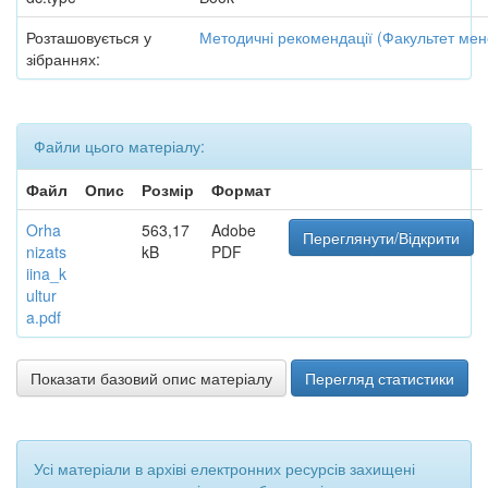
Розташовується у
Методичні рекомендації (Факультет ме
зібраннях:
Файли цього матеріалу:
Файл
Опис
Розмір
Формат
Orha
563,17
Adobe
Переглянути/Відкрити
nizats
kB
PDF
iina_k
ultur
a.pdf
Показати базовий опис матеріалу
Перегляд статистики
Усі матеріали в архіві електронних ресурсів захищені