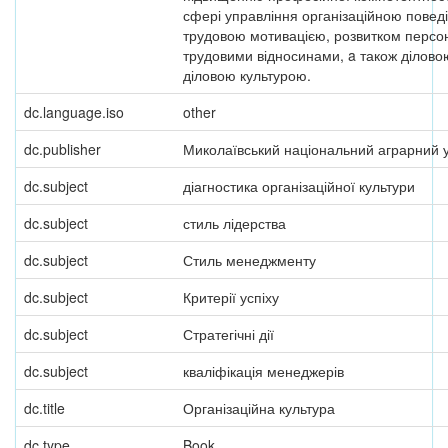
сфері управління організаційною повед
трудовою мотивацією, розвитком персо
трудовими відносинами, a також ділово
діловою культурою.
dc.language.iso
other
dc.publisher
Миколаївський національний аграрний у
dc.subject
діагностика організаційної культури
dc.subject
стиль лідерства
dc.subject
Стиль менеджменту
dc.subject
Критерії успіху
dc.subject
Стратегічні дії
dc.subject
кваліфікація менеджерів
dc.title
Організаційна культура
dc.type
Book