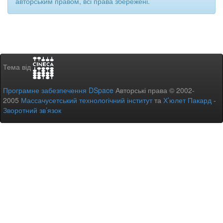
авторським правом, всі права збережені.
Тема від
Програмне забезпечення DSpace
Авторські права © 2002-
2005
Массачусетський технологічний інститут
та
Х’юлет Пакард
-
Зворотний зв’язок