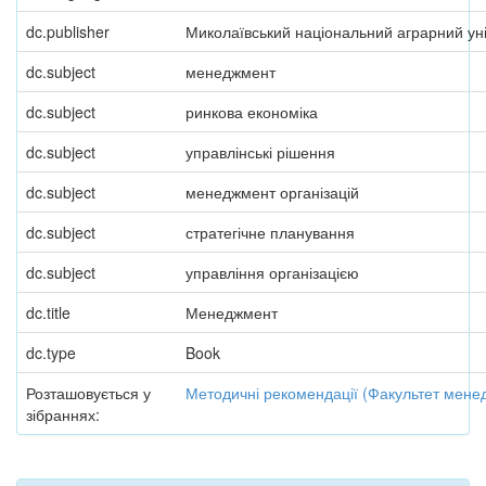
dc.publisher
Миколаївський національний аграрний ун
dc.subject
менеджмент
dc.subject
ринкова економіка
dc.subject
управлінські рішення
dc.subject
менеджмент організацій
dc.subject
стратегічне планування
dc.subject
управління організацією
dc.title
Менеджмент
dc.type
Book
Розташовується у
Методичні рекомендації (Факультет мене
зібраннях: