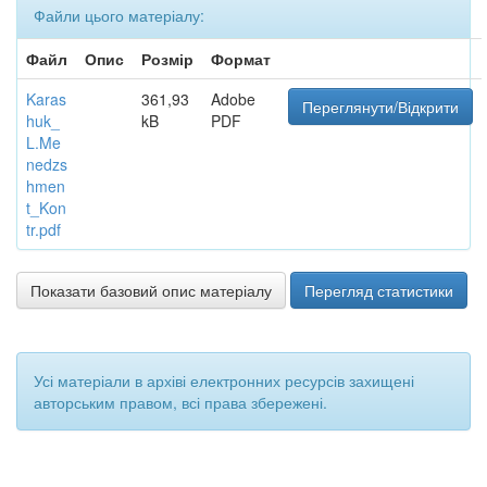
Файли цього матеріалу:
Файл
Опис
Розмір
Формат
Karas
361,93
Adobe
Переглянути/Відкрити
huk_
kB
PDF
L.Me
nedzs
hmen
t_Kon
tr.pdf
Показати базовий опис матеріалу
Перегляд статистики
Усі матеріали в архіві електронних ресурсів захищені
авторським правом, всі права збережені.