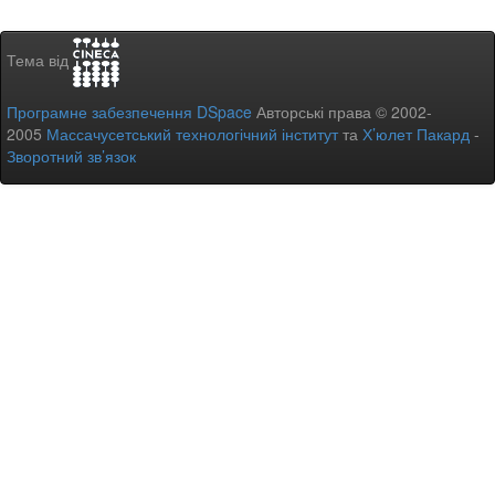
Тема від
Програмне забезпечення DSpace
Авторські права © 2002-
2005
Массачусетський технологічний інститут
та
Х’юлет Пакард
-
Зворотний зв’язок