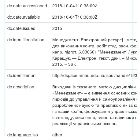
dc.date.accessioned
2018-10-04T10:38:00Z
dc.date.available
2018-10-04T10:38:00Z
dc.date.issued
2015
dc.identifier.citation
Менеджмент [Електронний ресурс] : мето
для виконання контр. робіт студ. заоч. ф
напр. підгот. 6.030601 "Менеджмент" / укл
Каращук. — Електрон. текст. дані. – Мико
2015. – 36 с.
dc.identifier.uri
http://dspace.mnau.edu.ua/jspui/handle/1
dc.description
Виходячи із сказаного, метою дисципліни
«Менеджмент» – є вивчення основних кон
підходів до управління й самоуправління 
розроблених наукою та практикою як за к
і в нашій країні, формування управлінськ
світогляду, мислення, вмінь та навичок з 
реалізації управлінських рішень.
dc.language.iso
other