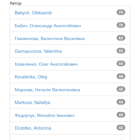
Автор
Babych, Oleksandr
70
Бабич, Олександр Анатолійович
70
Гамаюнова, Валентина Василівна
62
Gamayunova, Valentina
55
Коваленко, Олег Анатолійович
54
Kovalenko, Oleg
48
Маркова, Наталія Валентинівна
45
Markova, Nataliya
44
Федорчук, Михайло Іванович
44
Drobitko, Antonina
42