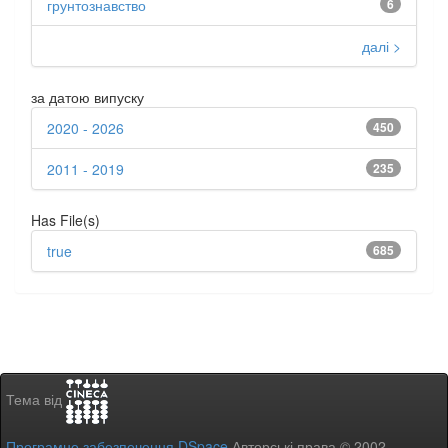
грунтознавство
6
далі >
за датою випуску
2020 - 2026
450
2011 - 2019
235
Has File(s)
true
685
Тема від
Програмне забезпечення DSpace
Авторські права © 2002-