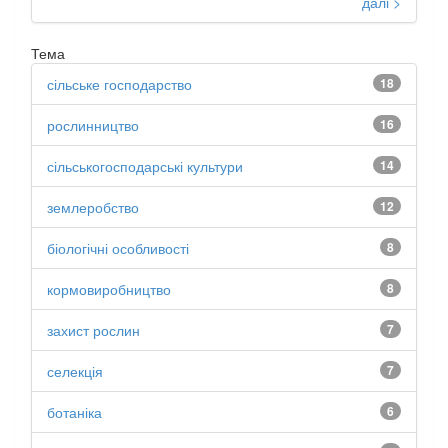
далі >
Тема
сільське господарство
18
рослинництво
16
сільськогосподарські культури
14
землеробство
12
біологічні особливості
8
кормовиробництво
8
захист рослин
7
селекція
7
ботаніка
6