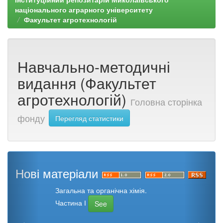
національного аграрного університету
Факультет агротехнологій
Навчально-методичні
видання (Факультет
агротехнологій)
Головна сторінка
фонду
Перегляд статистики
Нові матеріали
Загальна та органічна хімія.
Частина І
See