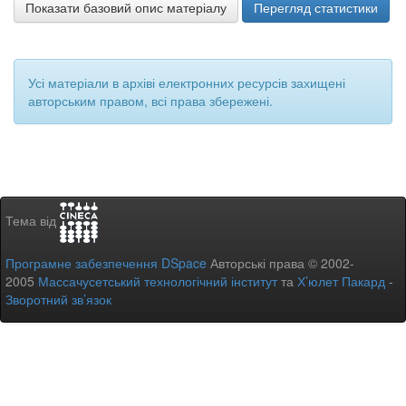
Показати базовий опис матеріалу
Перегляд статистики
Усі матеріали в архіві електронних ресурсів захищені
авторським правом, всі права збережені.
Тема від
Програмне забезпечення DSpace
Авторські права © 2002-
2005
Массачусетський технологічний інститут
та
Х’юлет Пакард
-
Зворотний зв’язок