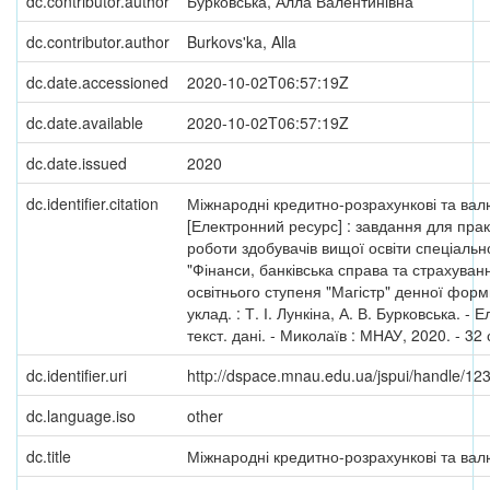
dc.contributor.author
Бурковська, Алла Валентинівна
dc.contributor.author
Burkovs'ka, Alla
dc.date.accessioned
2020-10-02T06:57:19Z
dc.date.available
2020-10-02T06:57:19Z
dc.date.issued
2020
dc.identifier.citation
Міжнародні кредитно-розрахункові та валю
[Електронний ресурс] : завдання для прак
роботи здобувачів вищої освіти спеціальн
"Фінанси, банківська справа та страхуван
освітнього ступеня "Магістр" денної форм
уклад. : Т. І. Лункіна, А. В. Бурковська. - 
текст. дані. - Миколаїв : МНАУ, 2020. - 32 
dc.identifier.uri
http://dspace.mnau.edu.ua/jspui/handle/1
dc.language.iso
other
dc.title
Міжнародні кредитно-розрахункові та валю