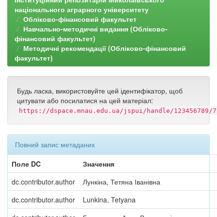
національного аграрного університету
Обліково-фінансовий факультет
Навчально-методичні видання (Обліково-
фінансовий факультет)
Методичні рекомендації (Обліково-фінансовий
факультет)
Будь ласка, використовуйте цей ідентифікатор, щоб
цитувати або посилатися на цей матеріал:
https://dspace.mnau.edu.ua/jspui/handle/123456789/7
Повний запис метаданих
Поле DC
Значення
dc.contributor.author
Лункіна, Тетяна Іванівна
dc.contributor.author
Lunkina, Tetyana