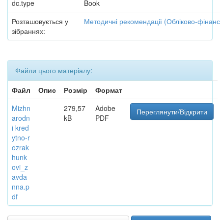
dc.type
Book
Розташовується у
Методичні рекомендації (Обліково-фінан
зібраннях:
Файли цього матеріалу:
Файл
Опис
Розмір
Формат
Mizhn
279,57
Adobe
Переглянути/Відкрити
arodn
kB
PDF
i kred
ytno-r
ozrak
hunk
ovi_z
avda
nna.p
df