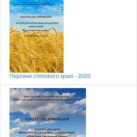
Перлини степового краю - 2020