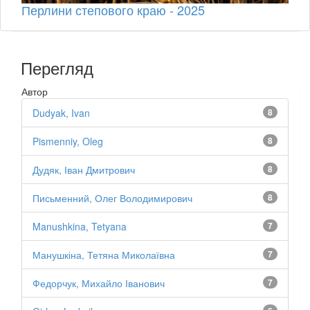
Перлини степового краю - 2025
Перегляд
Автор
Dudyak, Ivan
8
Pismenniy, Oleg
8
Дудяк, Іван Дмитрович
8
Письменний, Олег Володимирович
8
Manushkina, Tetyana
7
Манушкіна, Тетяна Миколаївна
7
Федорчук, Михайло Іванович
7