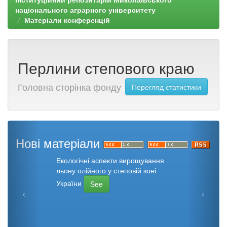
національного аграрного університету
Матеріали конференцій
Перлини степового краю
Головна сторінка фонду
Перегляд статистики
Нові матеріали
Екологічні аспекти вирощування
льону олійного у степовій зоні
України
See