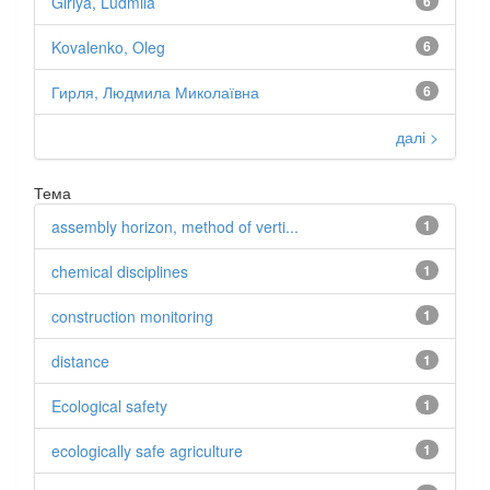
Girlya, Ludmila
6
Kovalenko, Oleg
6
Гирля, Людмила Миколаївна
6
далі >
Тема
assembly horizon, method of verti...
1
chemical disciplines
1
construction monitoring
1
distance
1
Ecological safety
1
ecologically safe agriculture
1