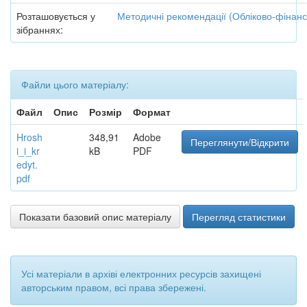
Розташовується у
Методичні рекомендації (Обліково-фінан
зібраннях:
Файли цього матеріалу:
Файл
Опис
Розмір
Формат
Hrosh
348,91
Adobe
Переглянути/Відкрити
i_i_kr
kB
PDF
edyt.
pdf
Показати базовий опис матеріалу
Перегляд статистики
Усі матеріали в архіві електронних ресурсів захищені
авторським правом, всі права збережені.