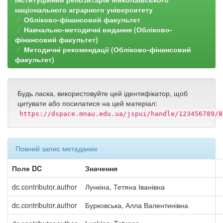
національного аграрного університету
Обліково-фінансовий факультет
Навчально-методичні видання (Обліково-
фінансовий факультет)
Методичні рекомендації (Обліково-фінансовий
факультет)
Будь ласка, використовуйте цей ідентифікатор, щоб
цитувати або посилатися на цей матеріал:
https://dspace.mnau.edu.ua/jspui/handle/123456789/8
Повний запис метаданих
Поле DC
Значення
dc.contributor.author
Лункіна, Тетяна Іванівна
dc.contributor.author
Бурковська, Алла Валентинівна