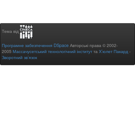
Тема від
Програмне забезпечення DSpace
Авторські права © 2002-
2005
Массачусетський технологічний інститут
та
Х’юлет Пакард
-
Зворотний зв’язок