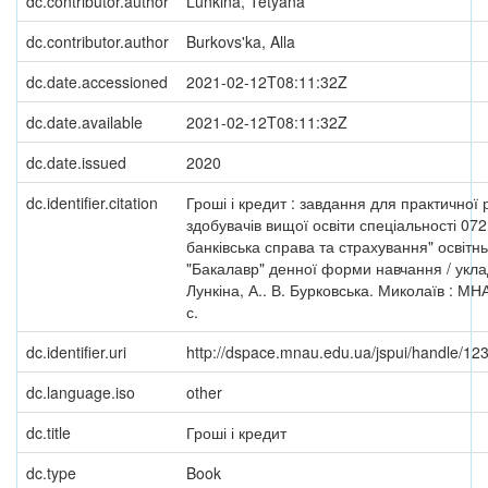
dc.contributor.author
Lunkina, Tetyana
dc.contributor.author
Burkovs'ka, Alla
dc.date.accessioned
2021-02-12T08:11:32Z
dc.date.available
2021-02-12T08:11:32Z
dc.date.issued
2020
dc.identifier.citation
Гроші і кредит : завдання для практичної
здобувачів вищої освіти спеціальності 072
банківська справа та страхування" освітн
"Бакалавр" денної форми навчання / уклад.
Лункіна, А.. В. Бурковська. Миколаїв : МН
с.
dc.identifier.uri
http://dspace.mnau.edu.ua/jspui/handle/1
dc.language.iso
other
dc.title
Гроші і кредит
dc.type
Book