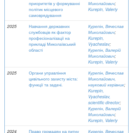
приоритетів у формуванні
Миколайович
;
політик місцевого
Kurepin, Valeriy
самоврядування
2025
Навчання державних
Курепін, Вячеслав
службовців як фактор
Миколайович
;
професіоналізації на
Kurepin,
прикладі Миколаївський
Vyacheslav
;
області
Курепін, Валерій
Миколайович
;
Kurepin, Valeriy
2025
Органи управління
Курепін, Вячеслав
цивільного захисту міста:
Миколайович,
функції та задачі.
науковий керівник
;
Kurepin,
Vyacheslav,
scientific director
;
Курепін, Валерій
Миколайович
;
Kurepin, Valeriy
2024
Право громадян на питну
Курепін, Вячеслав