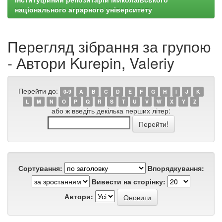
національного аграрного університету
Перегляд зібрання за групою
- Автори Kurepin, Valeriy
Перейти до:
0-9
A
B
C
D
E
F
G
H
I
J
K
L
M
N
O
P
Q
R
S
T
U
V
W
X
Y
Z
або ж введіть декілька перших літер:
Сортування:
Впорядкування:
Вивести на сторінку:
Автори: