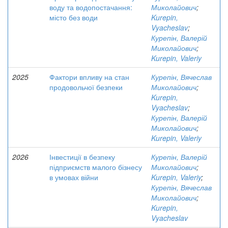
воду та водопостачання:
Миколайович
;
місто без води
Kurepin,
Vyacheslav
;
Курепін, Валерій
Миколайович
;
Kurepin, Valeriy
2025
Фактори впливу на стан
Курепін, Вячеслав
продовольчої безпеки
Миколайович
;
Kurepin,
Vyacheslav
;
Курепін, Валерій
Миколайович
;
Kurepin, Valeriy
2026
Інвестиції в безпеку
Курепін, Валерій
підприємств малого бізнесу
Миколайович
;
в умовах війни
Kurepin, Valeriy
;
Курепін, Вячеслав
Миколайович
;
Kurepin,
Vyacheslav