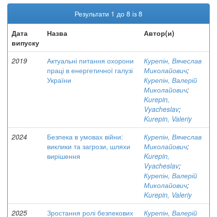
Результати 1 до 8 із 8
Дата
Назва
Автор(и)
випуску
2019
Актуальні питання охорони
Курепін, Вячеслав
праці в енергетичної галузі
Миколайович
;
України
Курепін, Валерій
Миколайович
;
Kurepin,
Vyacheslav
;
Kurepin, Valeriy
2024
Безпека в умовах війни:
Курепін, Вячеслав
виклики та загрози, шляхи
Миколайович
;
вирішення
Kurepin,
Vyacheslav
;
Курепін, Валерій
Миколайович
;
Kurepin, Valeriy
2025
Зростання ролі безпекових
Курепін, Валерій