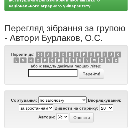
національного аграрного університету
Перегляд зібрання за групою
- Автори Бурлаков, О.С.
Перейти до:
0-9
A
B
C
D
E
F
G
H
I
J
K
L
M
N
O
P
Q
R
S
T
U
V
W
X
Y
Z
або ж введіть декілька перших літер:
Сортування:
Впорядкування:
Вивести на сторінку:
Автори: