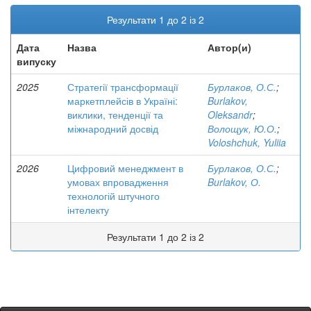
Результати 1 до 2 із 2
Дата
Назва
Автор(и)
випуску
2025
Стратегії трансформації
Бурлаков, О.С.
;
маркетплейсів в Україні:
Burlakov,
виклики, тенденції та
Oleksandr
;
міжнародний досвід
Волощук, Ю.О.
;
Voloshchuk, Yuliia
2026
Цифровий менеджмент в
Бурлаков, О.С.
;
умовах впровадження
Burlakov, О.
технологій штучного
інтелекту
Результати 1 до 2 із 2