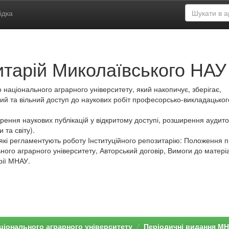
ідка
итарій Миколаївського НАУ
 національного аграрного університету, який накопичує, зберігає,
ий та вільний доступ до наукових робіт професорсько-викладацьког
ення наукових публікацій у відкритому доступі, розширення аудитор
 та світу).
які регламентують роботу Інституційного репозитарію: Положення 
ного аграрного університету, Авторський договір, Вимоги до матеріа
рії МНАУ.
ціонального аграрного університету
Періодичні видання М