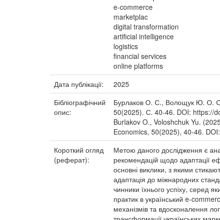
e-commerce
marketplac
digital transformation
artificial intelligence
logistics
financial services
online platforms
Дата публікації:
2025
Бібліографічний
Бурлаков О. С., Волощук Ю. О. С
опис:
50(2025). С. 40-46. DOI: https:/
Burlakov O., Voloshchuk Yu. (2025
Economics, 50(2025), 40-46. DOI:
Короткий огляд
Метою даного дослідження є ана
(реферат):
рекомендацій щодо адаптації еф
основні виклики, з якими стикаю
адаптація до міжнародних станд
чинники їхнього успіху, серед як
практик в український e-commer
механізмів та вдосконалення лог
трансформації українських марке