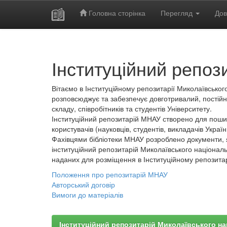
Головна сторінка
Перегляд
Дов
Skip
navigation
Інституційний репоз
Вітаємо в Інституційному репозитарії Миколаївського
розповсюджує та забезпечує довготривалий, постійн
складу, співробітників та студентів Університету.
Інституційний репозитарій МНАУ створено для пошир
користувачів (науковців, студентів, викладачів України
Фахівцями бібліотеки МНАУ розроблено документи, 
інституційний репозитарій Миколаївського національ
наданих для розміщення в Інституційному репозита
Положення про репозитарій МНАУ
Авторський договір
Вимоги до матеріалів
Інституційний репозитарій Миколаївського на