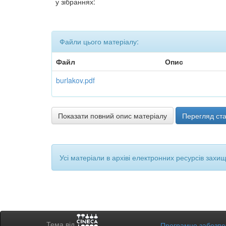
у зібраннях:
Файли цього матеріалу:
Файл
Опис
burlakov.pdf
Показати повний опис матеріалу
Перегляд ста
Усі матеріали в архіві електронних ресурсів захи
Тема від
Програмне забезп