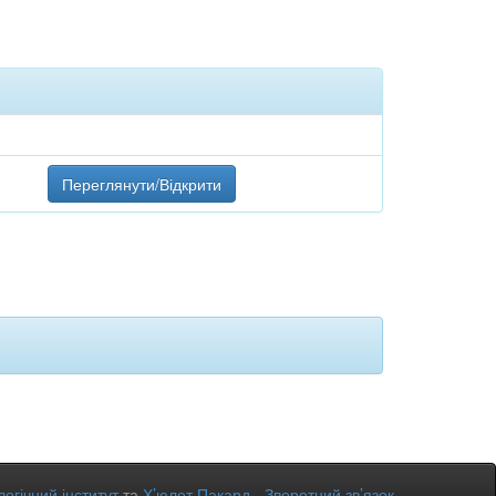
Переглянути/Відкрити
огічний інститут
та
Х’юлет Пакард
-
Зворотний зв’язок