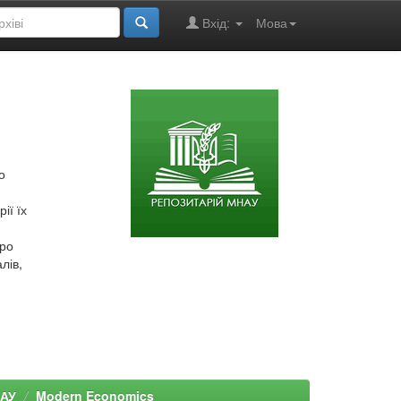
Вхід:
Мова
о
ії їх
про
лів,
НАУ
Modern Economics