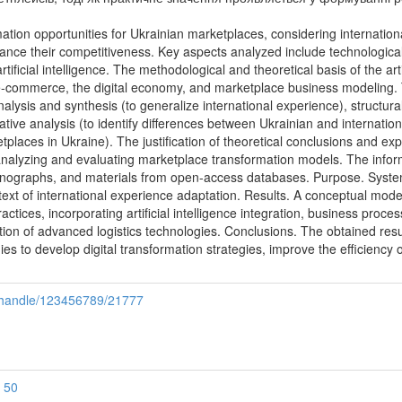
tion opportunities for Ukrainian marketplaces, considering internatio
ance their competitiveness. Key aspects analyzed include technological i
rtificial intelligence. The methodological and theoretical basis of the a
f e-commerce, the digital economy, and marketplace business modeling. T
nalysis and synthesis (to generalize international experience), structur
ive analysis (to identify differences between Ukrainian and internatio
places in Ukraine). The justification of theoretical conclusions and exp
nalyzing and evaluating marketplace transformation models. The informa
onographs, and materials from open-access databases. Purpose. Systema
text of international experience adaptation. Results. A conceptual mod
ctices, incorporating artificial intelligence integration, business proc
on of advanced logistics technologies. Conclusions. The obtained resul
es to develop digital transformation strategies, improve the efficiency 
i/handle/123456789/21777
 50