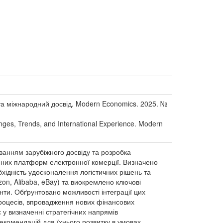
ї та міжнародний досвід. Modern Economics. 2025. №
enges, Trends, and International Experience. Modern
ванням зарубіжного досвіду та розробка
яних платформ електронної комерції. Визначено
бхідність удосконалення логістичних рішень та
on, Alibaba, eBay) та виокремлено ключові
енти. Обґрунтовано можливості інтеграції цих
процесів, впровадження нових фінансових
 у визначенні стратегічних напрямів
екомендацій для їхнього розвитку в умовах