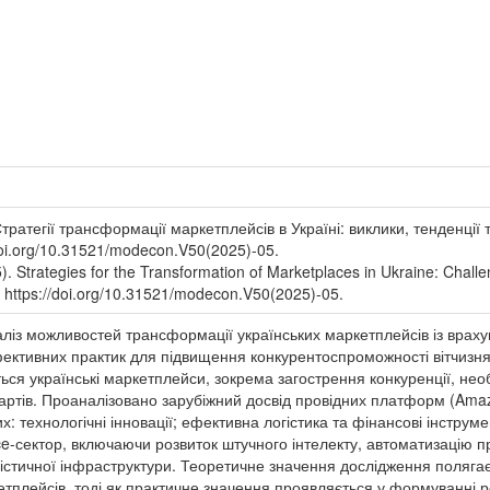
тратегії трансформації маркетплейсів в Україні: виклики, тенденці
/doi.org/10.31521/modecon.V50(2025)-05.
). Strategies for the Transformation of Marketplaces in Ukraine: Chall
 https://doi.org/10.31521/modecon.V50(2025)-05.
ліз можливостей трансформації українських маркетплейсів із враху
ективних практик для підвищення конкурентоспроможності вітчизн
ться українські маркетплейси, зокрема загострення конкуренції, нео
артів. Проаналізовано зарубіжний досвід провідних платформ (Amaz
их: технологічні інновації; ефективна логістика та фінансові інструм
ce-сектор, включаючи розвиток штучного інтелекту, автоматизацію 
істичної інфраструктури. Теоретичне значення дослідження полягає
тплейсів, тоді як практичне значення проявляється у формуванні р