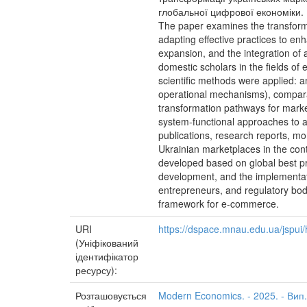
глобальної цифрової економіки.
The paper examines the transforma
adapting effective practices to enh
expansion, and the integration of a
domestic scholars in the fields o
scientific methods were applied: a
operational mechanisms), comparat
transformation pathways for market
system-functional approaches to a
publications, research reports, m
Ukrainian marketplaces in the con
developed based on global best pra
development, and the implementati
entrepreneurs, and regulatory bodi
framework for e-commerce.
URI
https://dspace.mnau.edu.ua/jspu
(Уніфікований
ідентифікатор
ресурсу):
Розташовується
Modern Economics. - 2025. - Вип.