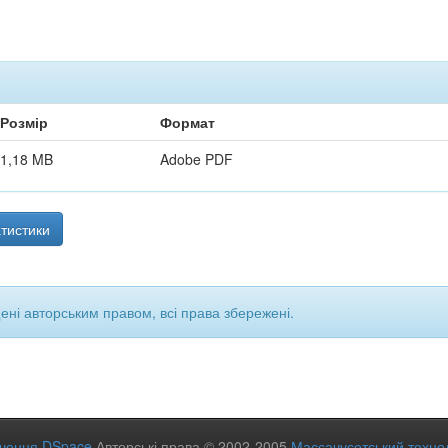
Розмір
Формат
1,18 MB
Adobe PDF
тистики
щені авторським правом, всі права збережені.
ечення DSpace
Авторські права © 2002-2005
Массачусетський технол