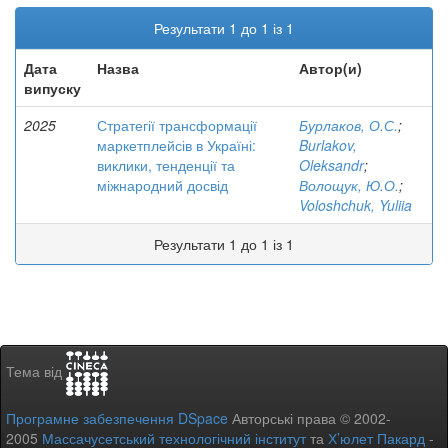
Результати 1 до 1 із 1
Дата
Назва
Автор(и)
випуску
2025
Стратегії трансформації
Бурлаков, О.С.
;
маркетплейсів в Україні:
Burlakov,
виклики, тенденції та
Oleksandr
;
міжнародний досвід
Волощук, Ю.О.
;
Voloshchuk, Yuliia
Результати 1 до 1 із 1
Тема від
Програмне забезпечення DSpace
Авторські права © 2002-
2005
Массачусетський технологічний інститут
та
Х’юлет Пакард
-