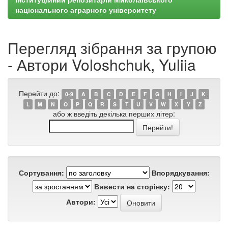
національного аграрного університету
Перегляд зібрання за групою
- Автори Voloshchuk, Yuliia
Перейти до:
0-9
A
B
C
D
E
F
G
H
I
J
K
L
M
N
O
P
Q
R
S
T
U
V
W
X
Y
Z
або ж введіть декілька перших літер:
Сортування:
Впорядкування:
Вивести на сторінку:
Автори: