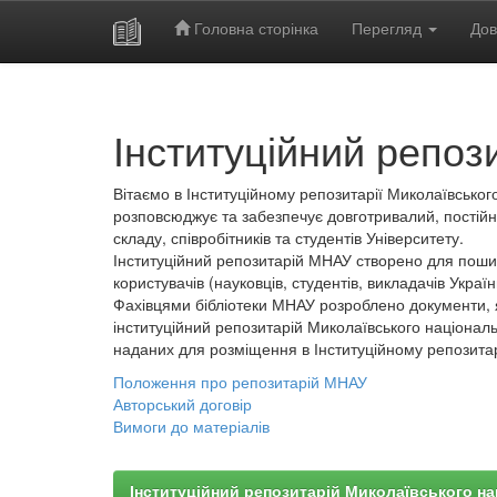
Головна сторінка
Перегляд
Дов
Skip
navigation
Інституційний репоз
Вітаємо в Інституційному репозитарії Миколаївського
розповсюджує та забезпечує довготривалий, постійн
складу, співробітників та студентів Університету.
Інституційний репозитарій МНАУ створено для пошир
користувачів (науковців, студентів, викладачів України
Фахівцями бібліотеки МНАУ розроблено документи, 
інституційний репозитарій Миколаївського національ
наданих для розміщення в Інституційному репозита
Положення про репозитарій МНАУ
Авторський договір
Вимоги до матеріалів
Інституційний репозитарій Миколаївського на