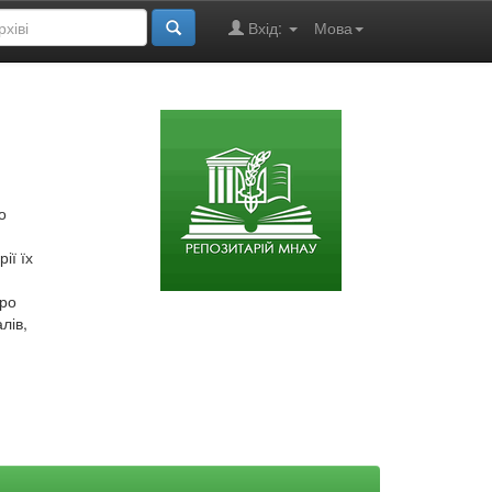
Вхід:
Мова
о
ії їх
про
лів,