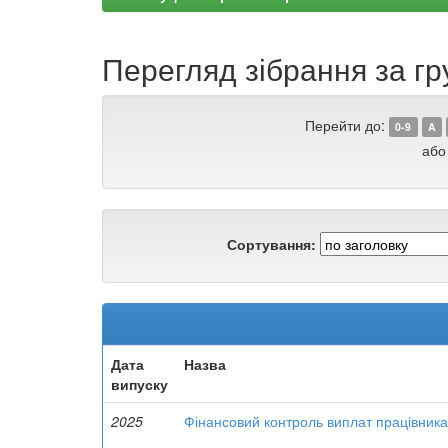
Перегляд зібрання за гру
Перейти до:
0-9
A
або
Сортування:
Дата
Назва
випуску
2025
Фінансовий контроль виплат працівникам: