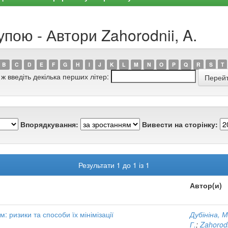
пою - Автори Zahorodnii, A.
B
C
D
E
F
G
H
I
J
K
L
M
N
O
P
Q
R
S
T
 ж введіть декілька перших літер:
Впорядкування:
Вивести на сторінку:
Результати 1 до 1 із 1
Автор(и)
 ризики та способи їх мінімізації
Дубініна, 
Г.
;
Zahorodn