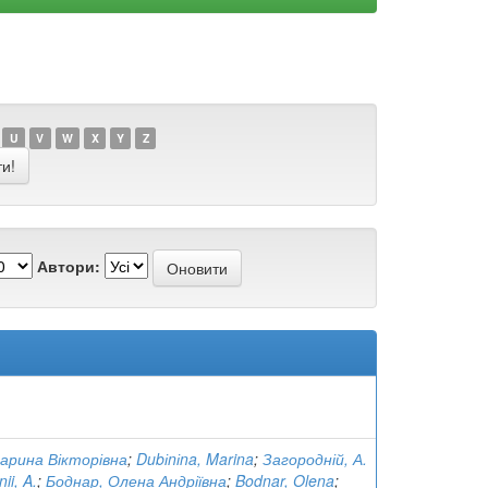
U
V
W
X
Y
Z
Автори:
Марина Вікторівна
;
Dubіnіna, Marina
;
Загородній, А.
ii, A.
;
Боднар, Олена Андріївна
;
Bodnar, Olena
;