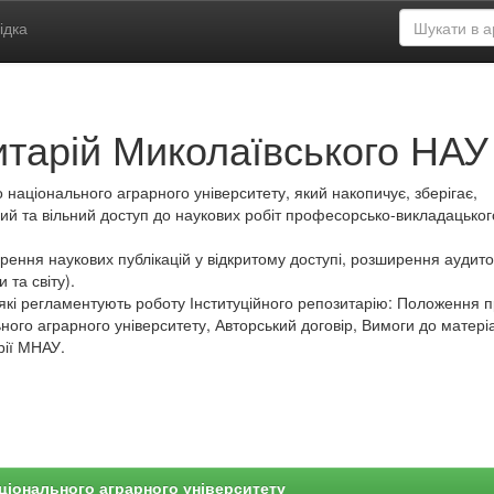
ідка
итарій Миколаївського НАУ
 національного аграрного університету, який накопичує, зберігає,
ий та вільний доступ до наукових робіт професорсько-викладацьког
ення наукових публікацій у відкритому доступі, розширення аудитор
 та світу).
які регламентують роботу Інституційного репозитарію: Положення 
ного аграрного університету, Авторський договір, Вимоги до матеріа
рії МНАУ.
ціонального аграрного університету