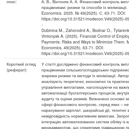
опис:
А. В., Вінтоняк А. А. Фінансовий контроль вип
працівникам: ризики та способи їх мінімізації
Economics. 2025. № 49(2025). С. 63-71. DOI:
https://doi.org/10.31521/modecon.V49(2025)-09
-
Dubinina M., Zahorodnii A., Bodnar O., Tytarenk
Vintonyak A. (2025). Financial Control of Emplo
Payments: Risks and Ways to Minimize Them. 
Economics, 49(2025), 63-71. DOI:
https://doi.org/10.31521/modecon.V49(2025)-09
Короткий огляд
У статті досліджено фінансовий контроль вип
(реферат):
працівникам сільськогосподарських підприємс
зокрема ризики та методи їх мінімізації. Авто
аналізують теоретичні, економічні та практичн
управління виплатами, наголошуючи на важли
автоматизації бухгалтерських процесів, внутр
аудиту та оцінки ризиків. Визначено основні з
сфері фінансового контролю, серед яких – не
нарахуванні зарплат, шахрайські дії, технічні з
невідповідність нормативним вимогам. Запр
інтеграцію автоматизованих систем обліку із 
менеджментом, що сприятиме підвищенню пр