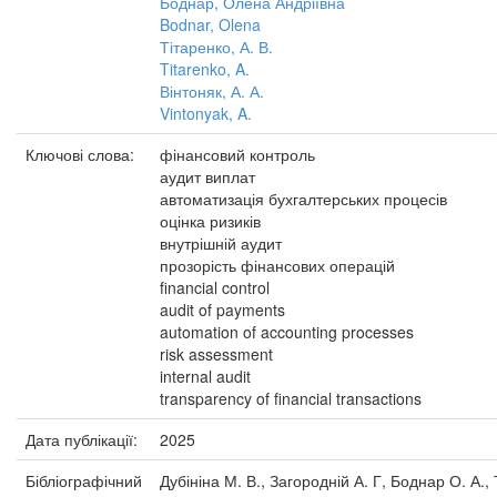
Боднар, Олена Андріївна
Bodnar, Olena
Тітаренко, А. В.
Titarenko, A.
Вінтоняк, А. А.
Vintonyak, A.
Ключові слова:
фінансовий контроль
аудит виплат
автоматизація бухгалтерських процесів
оцінка ризиків
внутрішній аудит
прозорість фінансових операцій
financial control
audit of payments
automation of accounting processes
risk assessment
internal audit
transparency of financial transactions
Дата публікації:
2025
Бібліографічний
Дубініна М. В., Загородній А. Г, Боднар О. А.,