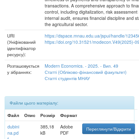
transactions. A comprehensive approach to fina
control, including digitalization, risk assessment
internal audit, ensures financial discipline and sta
the agricultural sector.
URI
https://dspace.mnau.edu.ua/jspui/handle/1234
(Уніфікований
https://doi.org/10.31521/modecon.V49(2025)-0
ідентифікатор
ресурсу):
Розташовується
Modern Economics. - 2025. - Вип. 49
у зібраннях:
Статті (Обліково-фінансовий факультет)
Статті студентів МНАУ
Файли цього матеріалу:
Файл
Опис
Розмір
Формат
dubini
385,18
Adobe
Переглянути/Відкрити
na.pd
kB
PDF