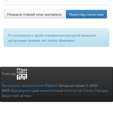
f
Показати повний опис матеріалу
Перегляд статистики
Усі матеріали в архіві електронних ресурсів захищені
авторським правом, всі права збережені.
Тема від
Програмне забезпечення DSpace
Авторські права © 2002-
2005
Массачусетський технологічний інститут
та
Х’юлет Пакард
-
Зворотний зв’язок