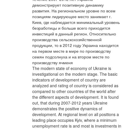
демонстрирует позитивную динамику
развития. На региональном уровне по всем
позициям лидирующее место занимает г.
Киев, где наблюдается минимальный уровень
безработицы и больше всего приходится
инвестиций в данный регион. Относительно
производства сельскохозяйственной
продукции, то в 2012 году Украина находится
на первом месте в мире по производству
семян подсолнуха и на втором месте по
производству ячменя
The modern state of economy of Ukraine is
investigational on the modern stage. The basic
indicators of development of country are
analyzed and rating of country is considered as
compared to other countries of the world after
the different aspects of development. It is found
out, that during 2007-2012 years Ukraine
demonstrates the positive dynamics of
development. At regional level on all positions a
leading place occupies Kyiv, where a minimum
unemployment rate is and most is investments in