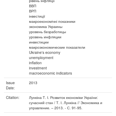
рівень інфляції
ВВП
ВРП
інвестиції
макроекономічні показники
экономика Украины
уровень безработицы
уровень инфляции
инвестиции
макроэкономические показатели
Ukraine's economy
unemployment
inflation
investment
macroeconomic indicators
Issue
2013
Date:
Citation:
Лункіна Т. І. Розвиток економіки України:
сучасний стан / Т. І. Лункіна // Экономика и
управление. – 2013. - С. 91-95.