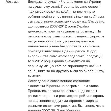
Abstract:
Досліджено сучасний стан економіки України
на сучасному етапі. Проаналізовано основні
індикатори розвитку країни та розглянуто
рейтинг країни в порівнянні з іншими країнами
світу за різними аспектами розвитку. З’ясовано,
що протягом 2007-2012 років Україна
демонструє позитивну динаміку розвитку. На
регіональному рівні по всіх позиціях лідируюче
місце займає м. Київ, де спостерігається
мінімальний рівень безробіття та найбільше
припадає інвестицій в даний регіон. Щодо
виробництва сільськогосподарської продукції,
то у 2012 році Україна знаходиться на
першому місці у світі по виробництву насіння
соняшника та на другому місці по виробництву
ячменю.
Исследовано современное состояние
экономики Украины на современном этапе.
Проанализированы основные индикаторы
развития страны и рассмотрен рейтинг страны
по сравнению с другими странами мира за
разными аспектами развития. Выяснено, что в
течение 2007-2012 лет Украина