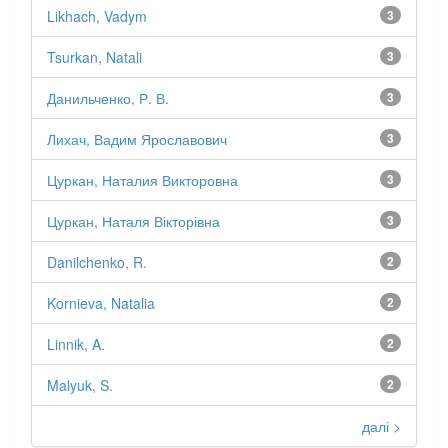
Likhach, Vadym
3
Tsurkan, Natali
3
Данильченко, Р. В.
3
Лихач, Вадим Ярославович
3
Цуркан, Наталия Викторовна
3
Цуркан, Наталя Вікторівна
3
Danilchenko, R.
2
Kornieva, Natalia
2
Linnik, A.
2
Malyuk, S.
2
далі >