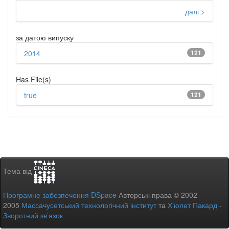
далі >
за датою випуску
2014
121
Has File(s)
true
121
Тема від
Програмне забезпечення DSpace
Авторські права © 2002-
2005
Массачусетський технологічний інститут
та
Х’юлет Пакард
-
Зворотний зв’язок