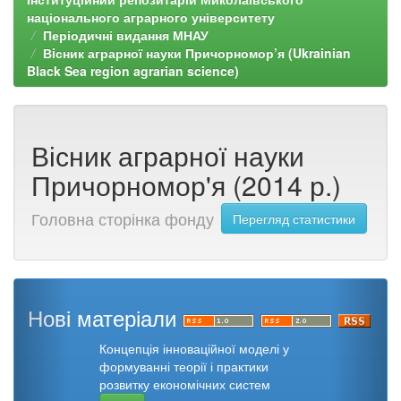
національного аграрного університету
Періодичні видання МНАУ
Вiсник аграрної науки Причорномор’я (Ukrainian
Black Sea region agrarian science)
Вісник аграрної науки
Причорномор'я (2014 р.)
Головна сторінка фонду
Перегляд статистики
Нові матеріали
Концепція інноваційної моделі у
формуванні теорії і практики
розвитку економічних систем