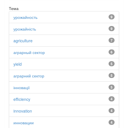
Тема
урожайность
9
урожайність
9
agriculture
7
аграрный сектор
6
yield
5
аграрний сектор
5
інновації
5
efficiency
4
innovation
4
инновации
4