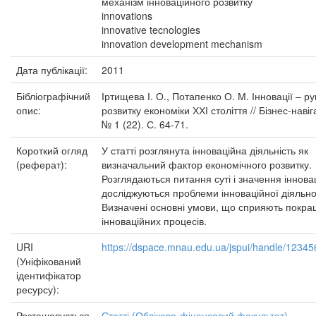
механізм інноваційного розвитку
innovations
innovative tecnologies
innovation development mechanism
Дата публікації:
2011
Бібліографічний
Іртищева І. О., Потапенко О. М. Інновації – р
опис:
розвитку економіки ХХІ століття // Бізнес-навіг
№ 1 (22). С. 64-71.
Короткий огляд
У статті розглянута інноваційна діяльність як
(реферат):
визначальний фактор економічного розвитку.
Розглядаються питання суті і значення іннова
досліджуються проблеми інноваційної діяльно
Визначені основні умови, що сприяють покр
інноваційних процесів.
URI
https://dspace.mnau.edu.ua/jspui/handle/1234
(Уніфікований
ідентифікатор
ресурсу):
Розташовується
Статті (Обліково-фінансовий факультет)