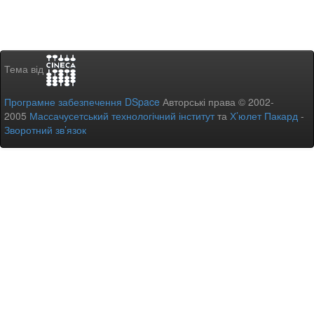
Тема від
Програмне забезпечення DSpace
Авторські права © 2002-
2005
Массачусетський технологічний інститут
та
Х’юлет Пакард
-
Зворотний зв’язок