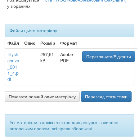
у зібраннях:
Файли цього матеріалу:
Файл
Опис
Розмір
Формат
Irtysh
257,51
Adobe
Переглянути/Відкрити
cheva
kB
PDF
_201
1_4.p
df
Показати повний опис матеріалу
Перегляд статистики
Усі матеріали в архіві електронних ресурсів захищені
авторським правом, всі права збережені.