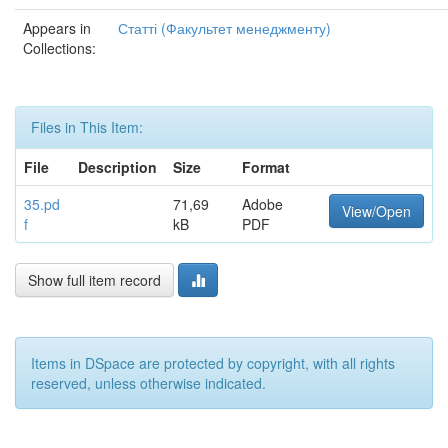
Appears in
Статті (Факультет менеджменту)
Collections:
Files in This Item:
File
Description
Size
Format
35.pd
71,69
Adobe
View/Open
f
kB
PDF
Show full item record
Items in DSpace are protected by copyright, with all rights
reserved, unless otherwise indicated.