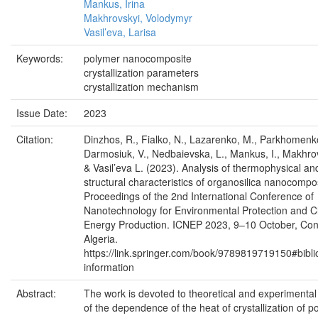
Mankus, Irina
Makhrovskyi, Volodymyr
Vasil’eva, Larisa
Keywords:
polymer nanocomposite
crystallization parameters
crystallization mechanism
Issue Date:
2023
Citation:
Dinzhos, R., Fialko, N., Lazarenko, M., Parkhomenk
Darmosiuk, V., Nedbaievska, L., Mankus, I., Makhrov
& Vasil’eva L. (2023). Analysis of thermophysical an
structural characteristics of organosilica nanocompo
Proceedings of the 2nd International Conference of
Nanotechnology for Environmental Protection and C
Energy Production. ICNEP 2023, 9–10 October, Con
Algeria.
https://link.springer.com/book/9789819719150#bibli
information
Abstract:
The work is devoted to theoretical and experimental
of the dependence of the heat of crystallization of p