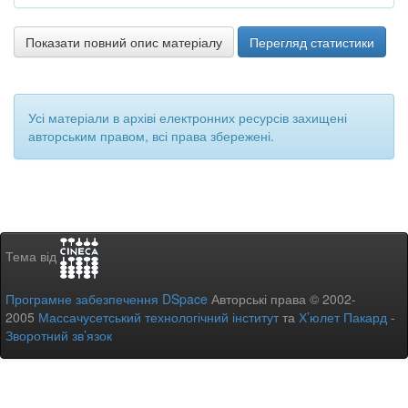
Показати повний опис матеріалу
Перегляд статистики
Усі матеріали в архіві електронних ресурсів захищені
авторським правом, всі права збережені.
Тема від
Програмне забезпечення DSpace
Авторські права © 2002-
2005
Массачусетський технологічний інститут
та
Х’юлет Пакард
-
Зворотний зв’язок