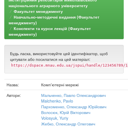
національного аграрного університету
Факультет менеджменту
Навчально-методичні видання (Факультет
менеджменту)
Конспекти та курси лекцій (Факультет
менеджменту)
Будь ласка, використовуйте цей ідентифікатор, щоб
цитувати або посилатися на цей матеріал:
https://dspace.mnau.edu.ua/jspui/handle/123456789/1
Назва:
Комп'ютерні мережі
Автори:
Мальченко, Павло Олександрович
Malchenko, Pavlo
Пархоменко, Олександр Юрійович
Волосюк, Юрій Вікторович
Volosyuk, Yuriy
Жебко, Олександр Олегович