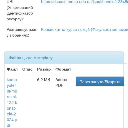
URI
https://dspace.mnau.edu.ua/jspui/handle/1234
(Уніфікований
ідентифікатор
ресурсу):
Розташовується
Конспекти та курси лекцій (Факультет менедж
у зібраннях:
Файли цього матеріалу:
Файл
Опис
Розмір
Формат
komp
6,2 MB
Adobe
Переглянути/Відкрити
yuter
PDF
ni-me
rezhi-
122-k
onsp
ekt-2
024.p
df