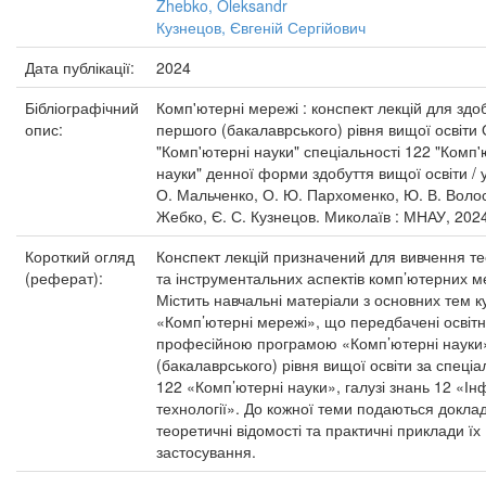
Zhebko, Oleksandr
Кузнецов, Євгеній Сергійович
Дата публікації:
2024
Бібліографічний
Комп'ютерні мережі : конспект лекцій для здо
опис:
першого (бакалаврського) рівня вищої освіти
"Комп'ютерні науки" спеціальності 122 "Комп'
науки" денної форми здобуття вищої освіти / у
О. Мальченко, О. Ю. Пархоменко, Ю. В. Волос
Жебко, Є. С. Кузнецов. Миколаїв : МНАУ, 2024
Короткий огляд
Конспект лекцій призначений для вивчення т
(реферат):
та інструментальних аспектів комп’ютерних м
Містить навчальні матеріали з основних тем к
«Комп’ютерні мережі», що передбачені освітн
професійною програмою «Комп’ютерні науки
(бакалаврського) рівня вищої освіти за спеціа
122 «Комп’ютерні науки», галузі знань 12 «Ін
технології». До кожної теми подаються доклад
теоретичні відомості та практичні приклади їх
застосування.