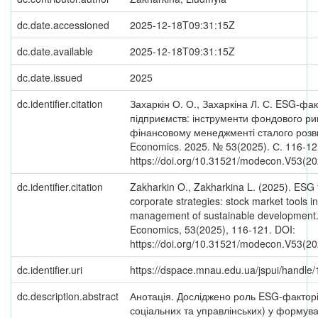
dc.date.accessioned
2025-12-18T09:31:15Z
dc.date.available
2025-12-18T09:31:15Z
dc.date.issued
2025
dc.identifier.citation
Захаркін О. О., Захаркіна Л. С. ESG-фак
підприємств: інструменти фондового ри
фінансовому менеджменті сталого розв
Economics. 2025. № 53(2025). С. 116-12
https://doi.org/10.31521/modecon.V53(20
dc.identifier.citation
Zakharkin O., Zakharkina L. (2025). ESG 
corporate strategies: stock market tools in
management of sustainable development
Economics, 53(2025), 116-121. DOI:
https://doi.org/10.31521/modecon.V53(20
dc.identifier.uri
https://dspace.mnau.edu.ua/jspui/handl
dc.description.abstract
Анотація. Досліджено роль ESG-факторів
соціальних та управлінських) у формув