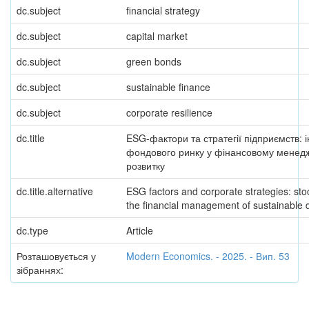
dc.subject
financial strategy
dc.subject
capital market
dc.subject
green bonds
dc.subject
sustainable finance
dc.subject
corporate resilience
dc.title
ESG-фактори та стратегії підприємств: 
фондового ринку у фінансовому менедж
розвитку
dc.title.alternative
ESG factors and corporate strategies: sto
the financial management of sustainable
dc.type
Article
Розташовується у
Modern Economics. - 2025. - Вип. 53
зібраннях: