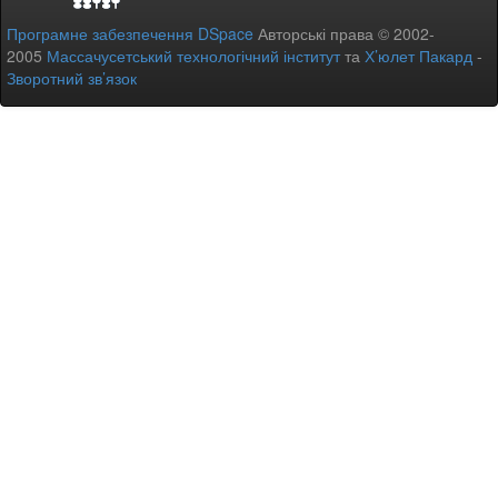
Програмне забезпечення DSpace
Авторські права © 2002-
2005
Массачусетський технологічний інститут
та
Х’юлет Пакард
-
Зворотний зв’язок