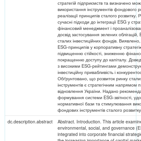
стратегій підприємств та визначено мож
використання інструментів фондового р
реалізації принципів сталого розвитку. 
сучасні підходи до інтеграції ESG у стра
фінансовий менеджмент і проаналізов
досвід застосування зелених облігацій, 
сталих інвестиційних фондів. Виявлено
ESG-принципів у корпоративну стратегі
підвищенню стійкості, зниженню фінансо
покращенню доступу до капіталу. Довед
з високими ESG-рейтингами демонстру
інвестиційну привабливість і конкурент
Обґрунтовано, що розвиток ринку стал
інструментів є стратегічним напрямом 
відновлення України. Надано рекоменд
формування системи ESG-звітності, уд
нормативної бази та стимулювання вик
фондових інструментів сталого розвитку
dc.description.abstract
Abstract. Introduction. This article exami
environmental, social, and governance (E
integrated into corporate financial strategi
the increasing importance of capital mark