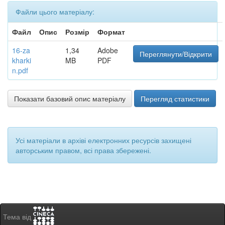
Файли цього матеріалу:
Файл
Опис
Розмір
Формат
16-za
1,34
Adobe
Переглянути/Відкрити
kharki
MB
PDF
n.pdf
Показати базовий опис матеріалу
Перегляд статистики
Усі матеріали в архіві електронних ресурсів захищені
авторським правом, всі права збережені.
Тема від