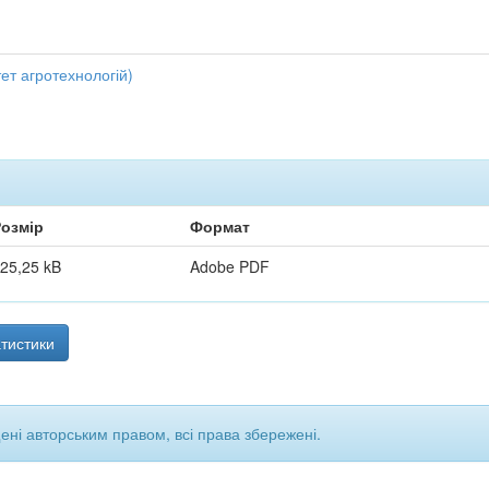
ет агротехнологій)
озмір
Формат
25,25 kB
Adobe PDF
тистики
щені авторським правом, всі права збережені.