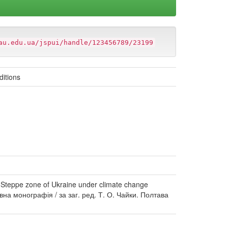
au.edu.ua/jspui/handle/123456789/23199
ditions
he Steppe zone of Ukraine under climate change
на монографія / за заг. ред. Т. О. Чайки. Полтава