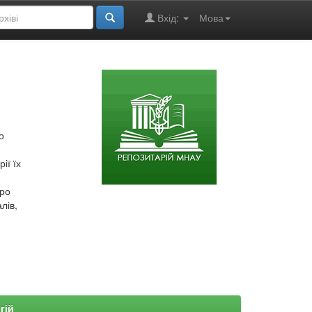
Вхід:
Мова
о
ії їх
про
лів,
гій