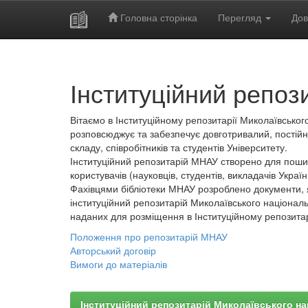
Головна сторінка
Перегляд
Дов
Skip
navigation
Інституційний репоз
Вітаємо в Інституційному репозитарії Миколаївського
розповсюджує та забезпечує довготривалий, постійн
складу, співробітників та студентів Університету.
Інституційний репозитарій МНАУ створено для пошир
користувачів (науковців, студентів, викладачів України
Фахівцями бібліотеки МНАУ розроблено документи, 
інституційний репозитарій Миколаївського національ
наданих для розміщення в Інституційному репозита
Положення про репозитарій МНАУ
Авторський договір
Вимоги до матеріалів
Інституційний репозитарій Миколаївського на