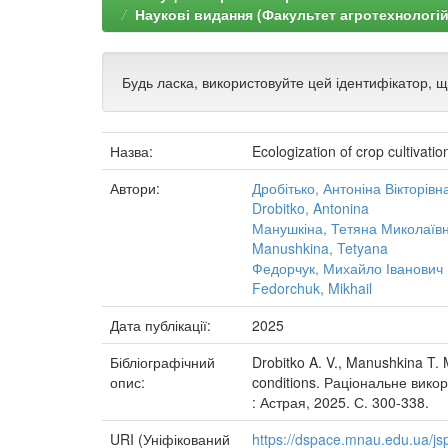
Наукові видання (Факультет агротехнологій
Будь ласка, використовуйте цей ідентифікатор, 
Назва:
Ecologization of crop cultivat
Автори:
Дробітько, Антоніна Вікторівн
Drobitko, Antonina
Манушкіна, Тетяна Миколаїв
Manushkina, Tetyana
Федорчук, Михайло Іванович
Fedorchuk, Mikhail
Дата публікації:
2025
Бібліографічний
Drobitko A. V., Manushkina T. 
опис:
conditions. Раціональне вико
: Астрая, 2025. С. 300-338.
URI (Уніфікований
https://dspace.mnau.edu.ua/j