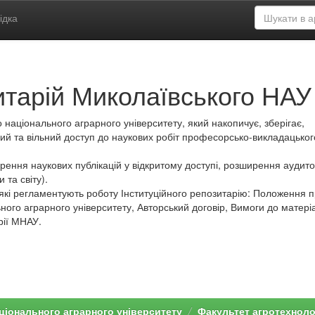
ідка
итарій Миколаївського НАУ
 національного аграрного університету, який накопичує, зберігає,
ий та вільний доступ до наукових робіт професорсько-викладацьког
ення наукових публікацій у відкритому доступі, розширення аудитор
 та світу).
які регламентують роботу Інституційного репозитарію: Положення 
ного аграрного університету, Авторський договір, Вимоги до матеріа
рії МНАУ.
ціонального аграрного університету
Факультет агротехноло