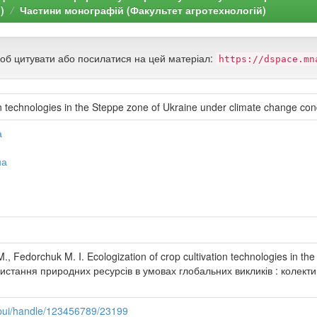
)
Частини монографій (Факультет агротехнологій)
щоб цитувати або посилатися на цей матеріал:
https://dspace.mn
ion technologies in the Steppe zone of Ukraine under climate change con
а
на
M., Fedorchuk M. I. Ecologization of crop cultivation technologies in t
ристання природних ресурсів в умовах глобальних викликів : колектив
spui/handle/123456789/23199