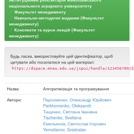
національного аграрного університету
Факультет менеджменту
Навчально-методичні видання (Факультет
менеджменту)
Конспекти та курси лекцій (Факультет
менеджменту)
Будь ласка, використовуйте цей ідентифікатор, щоб
цитувати або посилатися на цей матеріал:
https://dspace.mnau.edu.ua/jspui/handle/123456789/2
Назва:
Алгоритмізація та програмування
Автори:
Пархоменко, Олександр Юрійович
Parkhomenko, Oleksandr
Тищенко, Світлана Іванівна
Tischenko, Svetlana
Ємельянов, Святослав Ігорович
Yemelianov, Sviatoslav