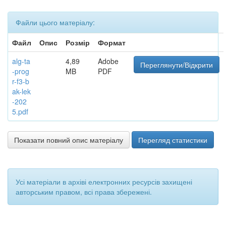
Файли цього матеріалу:
Файл
Опис
Розмір
Формат
alg-ta
4,89
Adobe
Переглянути/Відкрити
-prog
MB
PDF
r-f3-b
ak-lek
-202
5.pdf
Показати повний опис матеріалу
Перегляд статистики
Усі матеріали в архіві електронних ресурсів захищені
авторським правом, всі права збережені.