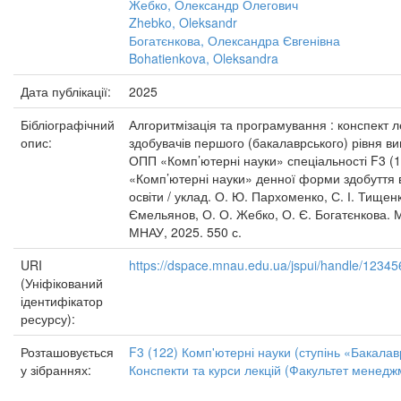
Жебко, Олександр Олегович
Zhebko, Oleksandr
Богатєнкова, Олександра Євгенівна
Bohatienkova, Oleksandra
Дата публікації:
2025
Бібліографічний
Алгоритмізація та програмування : конспект л
опис:
здобувачів першого (бакалаврського) рівня ви
ОПП «Комп’ютерні науки» спеціальності F3 (1
«Комп’ютерні науки» денної форми здобуття 
освіти / уклад. О. Ю. Пархоменко, С. І. Тищенко
Ємельянов, О. О. Жебко, О. Є. Богатєнкова. М
МНАУ, 2025. 550 с.
URI
https://dspace.mnau.edu.ua/jspui/handle/1234
(Уніфікований
ідентифікатор
ресурсу):
Розташовується
F3 (122) Комп'ютерні науки (ступінь «Бакалав
у зібраннях:
Конспекти та курси лекцій (Факультет менедж