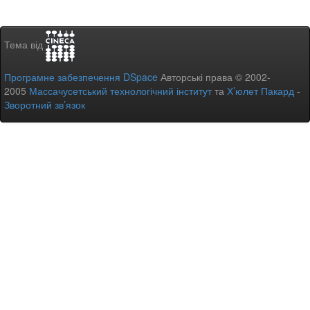
Тема від
Програмне забезпечення DSpace
Авторські права © 2002-
2005
Массачусетський технологічний інститут
та
Х’юлет Пакард
-
Зворотний зв’язок