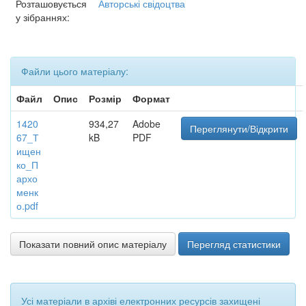
Розташовується
Авторські свідоцтва
у зібраннях:
Файли цього матеріалу:
Файл
Опис
Розмір
Формат
1420
934,27
Adobe
Переглянути/Відкрити
67_Т
kB
PDF
ищен
ко_П
архо
менк
о.pdf
Показати повний опис матеріалу
Перегляд статистики
Усі матеріали в архіві електронних ресурсів захищені