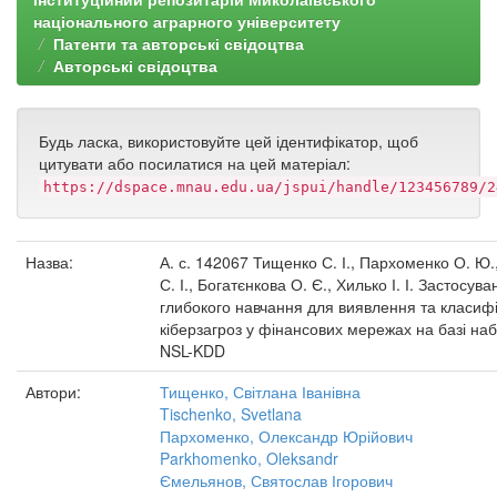
національного аграрного університету
Патенти та авторські свідоцтва
Авторські свідоцтва
Будь ласка, використовуйте цей ідентифікатор, щоб
цитувати або посилатися на цей матеріал:
https://dspace.mnau.edu.ua/jspui/handle/123456789/2
Назва:
А. с. 142067 Тищенко С. І., Пархоменко О. Ю
С. І., Богатєнкова О. Є., Хилько І. І. Застосув
глибокого навчання для виявлення та класифі
кіберзагроз у фінансових мережах на базі на
NSL-KDD
Автори:
Тищенко, Світлана Іванівна
Tischenko, Svetlana
Пархоменко, Олександр Юрійович
Parkhomenko, Oleksandr
Ємельянов, Святослав Ігорович