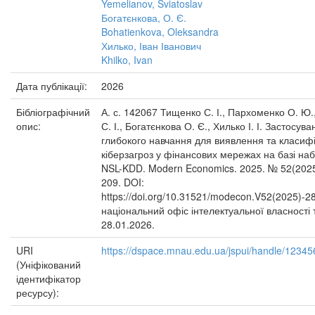
Yemelianov, Sviatoslav
Богатєнкова, О. Є.
Bohatienkova, Oleksandra
Хилько, Іван Іванович
Khilko, Ivan
Дата публікації:
2026
Бібліографічний
А. с. 142067 Тищенко С. І., Пархоменко О. Ю
опис:
С. І., Богатєнкова О. Є., Хилько І. І. Застосув
глибокого навчання для виявлення та класифі
кіберзагроз у фінансових мережах на базі на
NSL-KDD. Modern Economics. 2025. № 52(2025
209. DOI:
https://doi.org/10.31521/modecon.V52(2025)-2
національний офіс інтелектуальної власності т
28.01.2026.
URI
https://dspace.mnau.edu.ua/jspui/handle/1234
(Уніфікований
ідентифікатор
ресурсу):