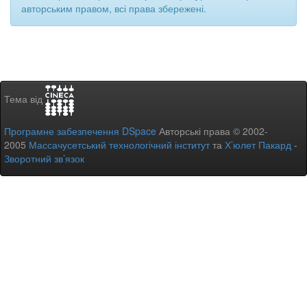
авторським правом, всі права збережені.
Тема від
Програмне забезпечення DSpace
Авторські права © 2002-
2005
Массачусетський технологічний інститут
та
Х’юлет Пакард
-
Зворотний зв’язок