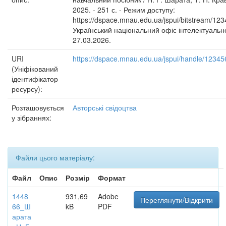
2025. - 251 с. - Режим доступу:
https://dspace.mnau.edu.ua/jspui/bitstream/1
Український національний офіс інтелектуальної
27.03.2026.
URI
https://dspace.mnau.edu.ua/jspui/handle/1234
(Уніфікований
ідентифікатор
ресурсу):
Розташовується
Авторські свідоцтва
у зібраннях:
Файли цього матеріалу:
Файл
Опис
Розмір
Формат
1448
931,69
Adobe
Переглянути/Відкрити
66_Ш
kB
PDF
арата