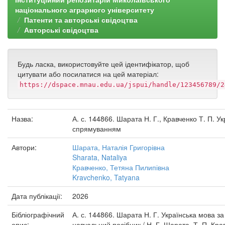
національного аграрного університету
Патенти та авторські свідоцтва
Авторські свідоцтва
Будь ласка, використовуйте цей ідентифікатор, щоб
цитувати або посилатися на цей матеріал:
https://dspace.mnau.edu.ua/jspui/handle/123456789/2
Назва:
А. с. 144866. Шарата Н. Г., Кравченко Т. П. 
спрямуванням
Автори:
Шарата, Наталія Григорівна
Sharata, Nataliya
Кравченко, Тетяна Пилипівна
Kravchenko, Tatyana
Дата публікації:
2026
Бібліографічний
А. с. 144866. Шарата Н. Г. Українська мова 
опис:
навчальний посібник / Н. Г. Шарата, Т. П. Кра