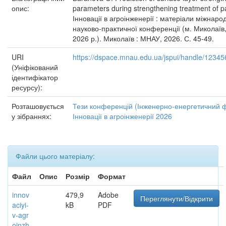
опис:
parameters during strengthening treatment of pa
Інновації в агроінженерії : матеріали міжнаро
науково-практичної конференції (м. Миколаїв,
2026 р.). Миколаїв : МНАУ, 2026. С. 45-49.
URI
https://dspace.mnau.edu.ua/jspui/handle/1234
(Уніфікований
ідентифікатор
ресурсу):
Розташовується
Тези конференцій (Інженерно-енергетичний ф
у зібраннях:
Інновації в агроінженерії 2026
Файли цього матеріалу:
Файл
Опис
Розмір
Формат
innov
479,9
Adobe
Переглянути/Відкрити
aciyi-
kB
PDF
v-agr
oinzh