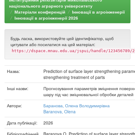
національного аграрного університету
Матеріали конференцій
Інновації в агроінженерії
Інновації в агроінженерії 2026
Будь ласка, використовуйте цей ідентифікатор, щоб
цитувати або посилатися на цей матеріал:
https://dspace.mnau.edu.ua/jspui/handle/123456789/2
Назва:
Prediction of surface layer strengthening param
strengthening treatment of parts
Інші назви:
Прогнозування параметрів зміцнення поверх
шару під час зміцнювальної обробки деталей
Автори:
Баранова, Олена Володимирівна
Baranova, Olena
Дата публікації:
2026
Бібліографічний
Baranova O. Prediction of surface layer strengt