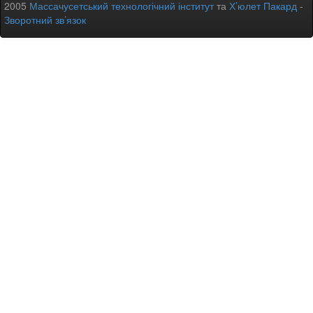
2005
Массачусетський технологічний інститут
та
Х’юлет Пакард
-
Зворотний зв’язок