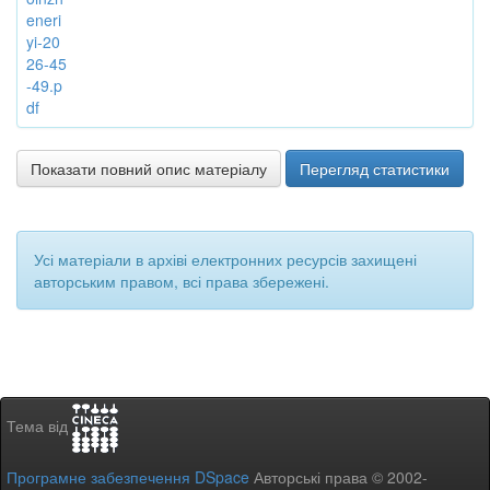
eneri
yi-20
26-45
-49.p
df
Показати повний опис матеріалу
Перегляд статистики
Усі матеріали в архіві електронних ресурсів захищені
авторським правом, всі права збережені.
Тема від
Програмне забезпечення DSpace
Авторські права © 2002-