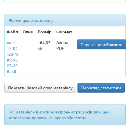
Файли цього матеріалу:
Файл
Опис
Розмір
Формат
conf-
164,07
Adobe
Переглянути/Відкрити
17-04
kB
PDF
-26-m
ater-3
97-39
9.pdf
Показати базовий опис матеріалу
Перегляд статистики
Усі матеріали в архіві електронних ресурсів захищені
авторським правом, всі права збережені.