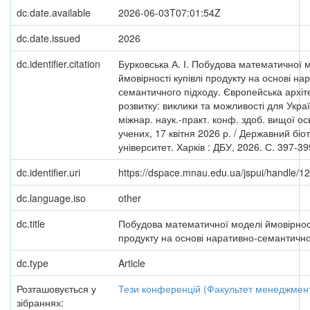
dc.date.available
2026-06-03T07:01:54Z
dc.date.issued
2026
dc.identifier.citation
Бурковська А. І. Побудова математичної 
ймовірності купівлі продукту на основі на
семантичного підходу. Європейська архіт
розвитку: виклики та можливості для Укра
міжнар. наук.-практ. конф. здоб. вищої ос
учених, 17 квітня 2026 р. / Державний біо
університет. Харків : ДБУ, 2026. С. 397-39
dc.identifier.uri
https://dspace.mnau.edu.ua/jspui/handle/
dc.language.iso
other
dc.title
Побудова математичної моделі ймовірност
продукту на основі наративно-семантично
dc.type
Article
Розташовується у
Тези конференцій (Факультет менеджмен
зібраннях: