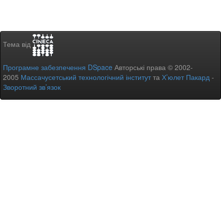
Тема від
Програмне забезпечення DSpace
Авторські права © 2002-
2005
Массачусетський технологічний інститут
та
Х’юлет Пакард
-
Зворотний зв’язок