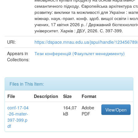
семантичного підходу. Європейська архітектура ст
розвитку: виклики та можливості для України : мат
міжнар. наук.-практ. конф. здоб. вищої освіти і мо
учених, 17 квітня 2026 р. / Державний біотехнолог
університет. Харків : ДБУ, 2026. С. 397-399.
URI:
https://dspace.mnau.edu.ua/jspui/handle/123456789
Appears in
Тези конференцій (Факультет менеджменту)
Collections:
Files in This Item:
File
Description
Size
Format
conf-17-04
164,07
Adobe
View/Open
-26-mater-
kB
PDF
397-399.p
df