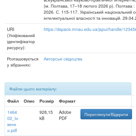
(м. Полтава, 17–18 лютого 2026 р). Полтава :
2026. С. 115-117. Український національний 
інтелектуальної власності та інновацій. 29.04.
URI
https://dspace.mnau.edu.ua/jspui/handle/1234
(Уніфікований
ідентифікатор
ресурсу):
Розташовується
Авторські свідоцтва
у зібраннях:
Файли цього матеріалу:
Файл
Опис
Розмір
Формат
1464
928,15
Adobe
Переглянути/Відкрити
02_Іо
kB
PDF
венк
о.pdf