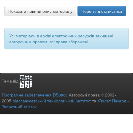
Показати повний опис матеріалу
Перегляд статистики
Усі матеріали в архіві електронних ресурсів захищені
авторським правом, всі права збережені.
Тема від
Програмне забезпечення DSpace
Авторські права © 2002-
2005
Массачусетський технологічний інститут
та
Х’юлет Пакард
-
Зворотний зв’язок