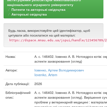
національного аграрного університету
Патенти та авторські свідоцтва
Авторські свідоцтва
Будь ласка, використовуйте цей ідентифікатор, щоб
цитувати або посилатися на цей матеріал:
https://dspace.mnau.edu.ua/jspui/handle/123456789/2
Назва:
А. с. 146402. Іовенко А. В. Нотоедроз котів: о
аспекти захворювання (огляд)
Автори:
Іовенко, Артем Володимирович
Iovenko, Artem
Дата публікації:
2026
Бібліографічний
А. с. 146402. Іовенко А. В. Нотоедроз котів: о
опис:
аспекти захворювання (огляд). Вирішення су
проблем у ветеринарній медицині : матеріали
всеукраїнської науково-практичної Інтернет-к