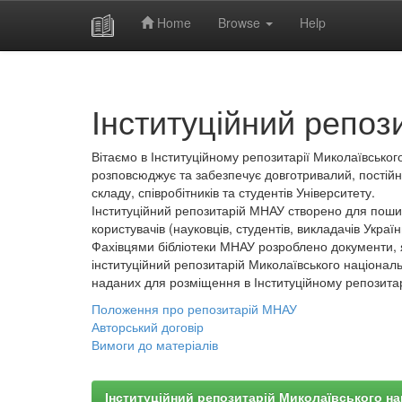
Home
Browse
Help
Skip
navigation
Інституційний репоз
Вітаємо в Інституційному репозитарії Миколаївського
розповсюджує та забезпечує довготривалий, постійн
складу, співробітників та студентів Університету.
Інституційний репозитарій МНАУ створено для пошир
користувачів (науковців, студентів, викладачів України
Фахівцями бібліотеки МНАУ розроблено документи, 
інституційний репозитарій Миколаївського національ
наданих для розміщення в Інституційному репозита
Положення про репозитарій МНАУ
Авторський договір
Вимоги до матеріалів
Інституційний репозитарій Миколаївського на