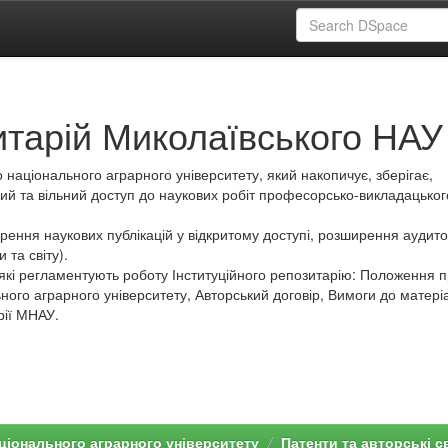
итарій Миколаївського НАУ
 національного аграрного університету, який накопичує, зберігає,
ий та вільний доступ до наукових робіт професорсько-викладацьког
ення наукових публікацій у відкритому доступі, розширення аудитор
 та світу).
які регламентують роботу Інституційного репозитарію: Положення 
ного аграрного університету, Авторський договір, Вимоги до матеріа
рії МНАУ.
ціонального аграрного університету
Патенти та авторські с