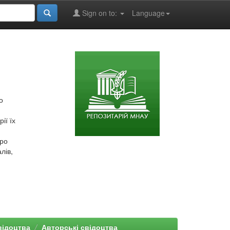
Sign on to:
Language
о
ії їх
про
лів,
відоцтва
Авторські свідоцтва