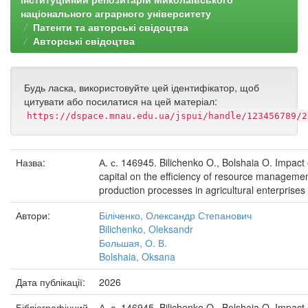
національного аграрного університету
Патенти та авторські свідоцтва
Авторські свідоцтва
Будь ласка, використовуйте цей ідентифікатор, щоб
цитувати або посилатися на цей матеріал:
https://dspace.mnau.edu.ua/jspui/handle/123456789/2
Назва:
А. с. 146945. Bilichenko O., Bolshaia O. Impac
capital on the efficiency of resource manageme
production processes in agricultural enterprises
Автори:
Біліченко, Олександр Степанович
Bilichenko, Oleksandr
Большая, О. В.
Bolshaia, Oksana
Дата публікації:
2026
Бібліографічний
А. с. 146945. Bilichenko O., Bolshaia O. Impac