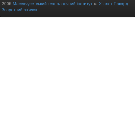
2005
Массачусетський технологічний інститут
та
Х’юлет Пакард
-
Зворотний зв’язок