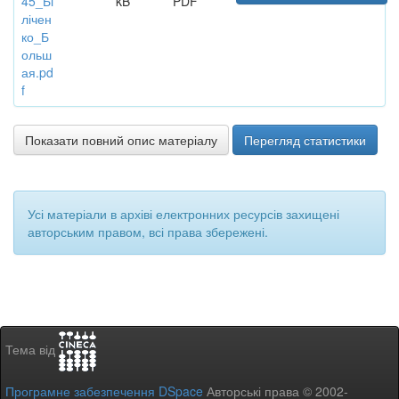
45_Бі
kB
PDF
лічен
ко_Б
ольш
ая.pd
f
Показати повний опис матеріалу
Перегляд статистики
Усі матеріали в архіві електронних ресурсів захищені
авторським правом, всі права збережені.
Тема від
Програмне забезпечення DSpace
Авторські права © 2002-