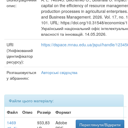
опис:
capital on the efficiency of resource manageme
production processes in agricultural enterprise
and Business Management. 2026. Vol. 17, no. 1
101. URL: https://doi.org/10.31548/economics/1
Український національний офіс інтелектуальн
власності та інновацій. 14.05.2026.
URI
https://dspace.mnau.edu.ua/jspui/handle/1234
(Уніфікований
ідентифікатор
ресурсу):
Розташовується
Авторські свідоцтва
у зібраннях:
Файли цього матеріалу:
Файл
Опис
Розмір
Формат
1469
933,83
Adobe
Переглянути/Відкрити