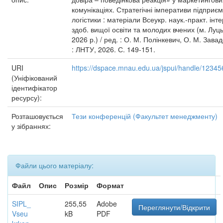
комунікаціях. Стратегічні імперативи підприє
логістики : матеріали Всеукр. наук.-практ. інт
здоб. вищої освіти та молодих вчених (м. Луцьк
2026 р.) / ред. : О. М. Полінкевич, О. М. Зава
: ЛНТУ, 2026. С. 149-151.
URI
https://dspace.mnau.edu.ua/jspui/handle/1234
(Уніфікований
ідентифікатор
ресурсу):
Розташовується
Тези конференцій (Факультет менеджменту)
у зібраннях:
Файли цього матеріалу:
Файл
Опис
Розмір
Формат
SIPL_
255,55
Adobe
Переглянути/Відкрити
Vseu
kB
PDF