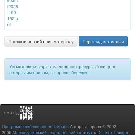
krkon
f2026
-150-
152.p
df
Показати повний опис матеріалу
Перегляд статистики
Усі матеріали в архіві електронних ресурсів захищені
авторським правом, всі права збережені.
Тема від
Програмне забезпечення DSpace
Авторські права © 2002-
2005
Массачусетський технологічний інститут
та
Х’юлет Пакард
-