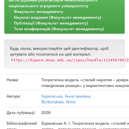
національного аграрного університету
Факультет менеджменту
Наукові видання (Факультет менеджменту)
Публікації (Факультет менеджменту)
Тези конференцій (Факультет менеджменту)
Будь ласка, використовуйте цей ідентифікатор, щоб
цитувати або посилатися на цей матеріал:
https://dspace.mnau.edu.ua/jspui/handle/123456789/2
Назва:
Теоретична модель «сталий наратив – довіра
поведінкова реакція» у маркетингових комунік
Автори:
Бурковська, Анна Іванівна
Burkovskaia, Anna
Дата публікації:
2026
Бібліографічний
Бурковська А. І. Теоретична модель «сталий 
опис:
довіра – поведінкова реакція» у маркетингови