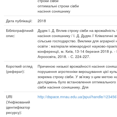
строки сівби
оптимальні строки сівби
насіння соняшнику
Дата публікації:
2018
Бібліографічний
Дудяк І. Д. Вплив строку сівби на врожайність 
опис:
насіння соняшнику / І. Д. Дудяк // Кліматичні з
сільське господарство. Виклики для аграрної 
освіти : матеріали міжнародної науково-практ
конференції, м. Київ, 13-14 березня 2018 р. - К
Агроосвіта, 2018. - С. 224-227.
Короткий огляд
Причиною низької врожайності насіння соняш
(реферат):
порушення агротехніки вирощування цієї куль
зокрема строку сівби. У зв’язку з цим метою 
досліджень було встановлення оптимального 
сівби насіння соняшнику. Для
URI
http://dspace.mnau.edu.ua/jspui/handle/12345
(Уніфікований
ідентифікатор
ресурсу):