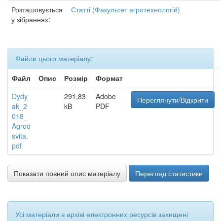
Розташовується
Статті (Факультет агротехнологій)
у зібраннях:
Файли цього матеріалу:
Файл
Опис
Розмір
Формат
Dydy
291,83
Adobe
Переглянути/Відкрити
ak_2
kB
PDF
018_
Agroo
svita.
pdf
Показати повний опис матеріалу
Перегляд статистики
Усі матеріали в архіві електронних ресурсів захищені