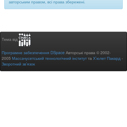
авторським правом, всі права збережені.
Тема від
Програмне забезпечення DSpace
Авторські права © 2002-
2005
Массачусетський технологічний інститут
та
Х’юлет Пакард
-
Зворотний зв’язок