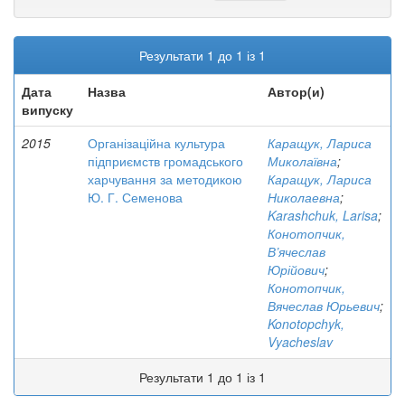
Результати 1 до 1 із 1
Дата
Назва
Автор(и)
випуску
2015
Організаційна культура
Каращук, Лариса
підприємств громадського
Миколаївна
;
харчування за методикою
Каращук, Лариса
Ю. Г. Семенова
Николаевна
;
Karashchuk, Larisa
;
Конотопчик,
В’ячеслав
Юрійович
;
Конотопчик,
Вячеслав Юрьевич
;
Konotopchyk,
Vyacheslav
Результати 1 до 1 із 1