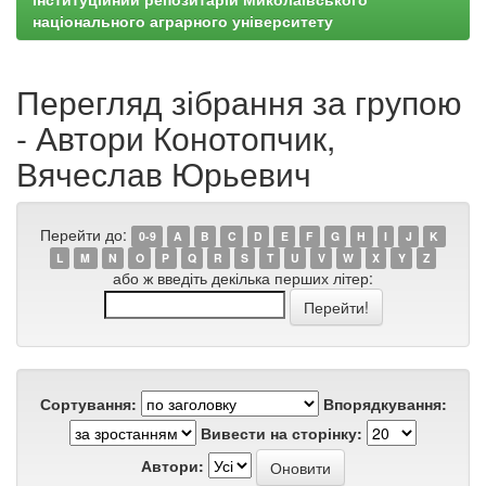
національного аграрного університету
Перегляд зібрання за групою
- Автори Конотопчик,
Вячеслав Юрьевич
Перейти до:
0-9
A
B
C
D
E
F
G
H
I
J
K
L
M
N
O
P
Q
R
S
T
U
V
W
X
Y
Z
або ж введіть декілька перших літер:
Сортування:
Впорядкування:
Вивести на сторінку:
Автори: