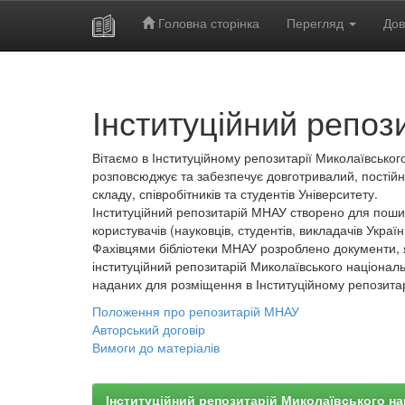
Головна сторінка
Перегляд
Дов
Skip
navigation
Інституційний репоз
Вітаємо в Інституційному репозитарії Миколаївського
розповсюджує та забезпечує довготривалий, постійн
складу, співробітників та студентів Університету.
Інституційний репозитарій МНАУ створено для пошир
користувачів (науковців, студентів, викладачів України
Фахівцями бібліотеки МНАУ розроблено документи, 
інституційний репозитарій Миколаївського національ
наданих для розміщення в Інституційному репозита
Положення про репозитарій МНАУ
Авторський договір
Вимоги до матеріалів
Інституційний репозитарій Миколаївського на