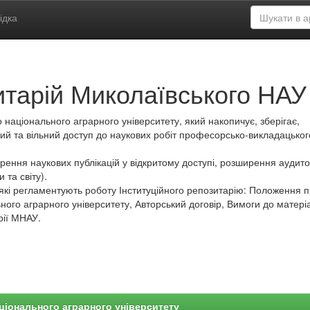
ідка
итарій Миколаївського НАУ
 національного аграрного університету, який накопичує, зберігає,
ий та вільний доступ до наукових робіт професорсько-викладацьког
ення наукових публікацій у відкритому доступі, розширення аудитор
 та світу).
які регламентують роботу Інституційного репозитарію: Положення 
ного аграрного університету, Авторський договір, Вимоги до матеріа
рії МНАУ.
ціонального аграрного університету