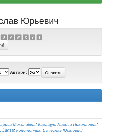
чеслав Юрьевич
U
V
W
X
Y
Z
Автори:
Лариса Миколаївна
;
Каращук, Лариса Николаевна
;
 Larisa
;
Конотопчик, В’ячеслав Юрійович
;