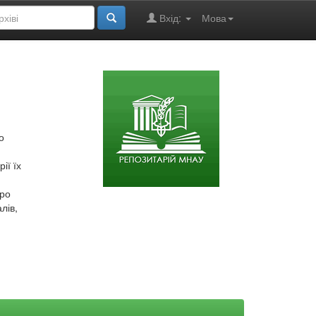
Вхід:
Мова
о
ії їх
про
лів,