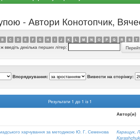
рупою - Автори Конотопчик, Вя
B
C
D
E
F
G
H
I
J
K
L
M
N
O
P
Q
R
S
T
 ж введіть декілька перших літер:
Впорядкування:
Вивести на сторінку:
Результати 1 до 1 із 1
Автор(и)
омадського харчування за методикою Ю. Г. Семенова
Каращук, 
Karashchuk,