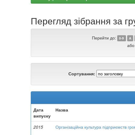
Перегляд зібрання за г
Перейти до:
0-9
A
або
Сортування:
Дата
Назва
випуску
2015
Організаційна культура підприємств гр