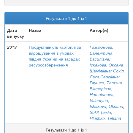
Результати 1 до 1 із 1
Дата
Назва
Автор(и)
випуску
2019
Продуктивність картоплі за
Гамаюнова,
вирощування в умовах
Валентина
півдня України на засадах
Василівна
;
ресурсозбереження
Іскакова, Оксана
Шаміліївна
;
Сокіл,
Леся Сергіївна
;
Глушко, Тетяна
Вікторівна
;
Hamaiunova,
Valentyna
;
Iskakova, Oksana
;
Sokil, Lesia
;
Hlushko, Tetiana
Результати 1 до 1 із 1