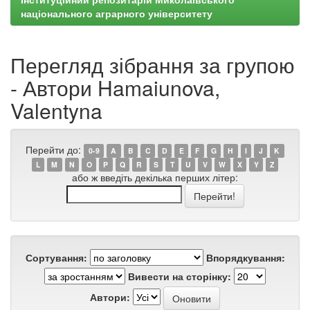
національного аграрного університету
Перегляд зібрання за групою
- Автори Hamaiunova,
Valentyna
Перейти до:
0-9
A
B
C
D
E
F
G
H
I
J
K
L
M
N
O
P
Q
R
S
T
U
V
W
X
Y
Z
або ж введіть декілька перших літер:
Сортування:
Впорядкування:
Вивести на сторінку:
Автори: