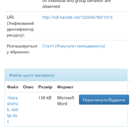
on individual and group behavior are
observed.
URI
http://hdl.handle.net/123456789/1013
(Уніфікований
ідентифікатор
ресурсу):
Розташовується
Статті (Факультет менеджменту)
у зібраннях:
Файли цього матеріалу:
Файл
Опис
Розмір
Формат
1kara
138 kB
Microsoft
Переглянути/Відкрити
shchu
Word
k, stat
tja.do
c