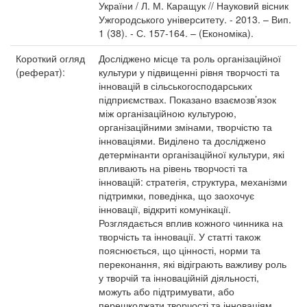
України / Л. М. Каращук // Науковий вісник
Ужгородського університету. - 2013. – Вип.
1 (38). - С. 157-164. – (Економіка).
Короткий огляд
Досліджено місце та роль організаційної
(реферат):
культури у підвищенні рівня творчості та
інновацій в сільськогосподарських
підприємствах. Показано взаємозв’язок
між організаційною культурою,
організаційними змінами, творчістю та
інноваціями. Виділено та досліджено
детермінанти організаційної культури, які
впливають на рівень творчості та
інновацій: стратегія, структура, механізми
підтримки, поведінка, що заохочує
інновації, відкриті комунікації.
Розглядається вплив кожного чинника на
творчість та інновації. У статті також
пояснюється, що цінності, норми та
переконання, які відіграють важливу роль
у творчій та інноваційній діяльності,
можуть або підтримувати, або
перешкоджати творчості та інноваціям,