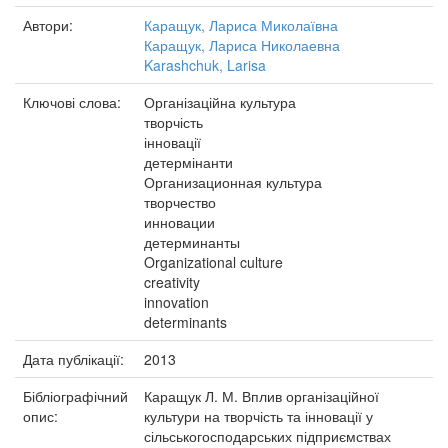
Автори:
Каращук, Лариса Миколаївна
Каращук, Лариса Николаевна
Karashchuk, Larisa
Ключові слова:
Організаційна культура
творчість
інновації
детермінанти
Организационная культура
творчество
инновации
детерминанты
Organizational culture
creativity
innovation
determinants
Дата публікації:
2013
Бібліографічний
Каращук Л. М. Вплив організаційної
опис:
культури на творчість та інновації у
сільськогосподарських підприємствах