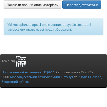
Показати повний опис матеріалу
Перегляд статистики
Усі матеріали в архіві електронних ресурсів захищені
авторським правом, всі права збережені.
Тема від
Програмне забезпечення DSpace
Авторські права © 2002-
2005
Массачусетський технологічний інститут
та
Х’юлет Пакард
-
Зворотний зв’язок