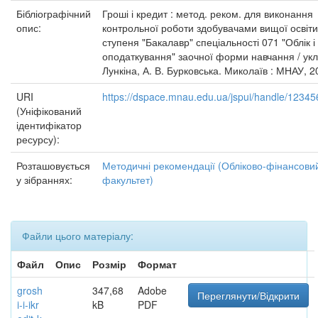
Бібліографічний
Гроші і кредит : метод. реком. для виконання
опис:
контрольної роботи здобувачами вищої освіти
ступеня "Бакалавр" спеціальності 071 "Облік і
оподаткування" заочної форми навчання / уклад
Лункіна, А. В. Бурковська. Миколаїв : МНАУ, 20
URI
https://dspace.mnau.edu.ua/jspui/handle/1234
(Уніфікований
ідентифікатор
ресурсу):
Розташовується
Методичні рекомендації (Обліково-фінансови
у зібраннях:
факультет)
Файли цього матеріалу:
Файл
Опис
Розмір
Формат
grosh
347,68
Adobe
Переглянути/Відкрити
i-i-ikr
kB
PDF