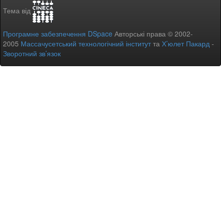
Тема від
Програмне забезпечення DSpace
Авторські права © 2002-
2005
Массачусетський технологічний інститут
та
Х’юлет Пакард
-
Зворотний зв’язок