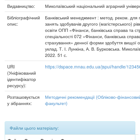
Видавництво:
Миколаївський національний аграрний універ
Бібліографічний
Банківський менеджмент : метод. реком. для 
опис:
занять здобувачів другого (магістерського) рі
освіти ОПП «Фінанси, банківська справа та с
спеціальності 072 «Фінанси, банківська справ
страхування» денної форми здобуття вищої ос
уклад. Т. І. Лункіна, А. В. Бурковська. Миколаї
2022. 51 с.
URI
https://dspace.mnau.edu.ua/jspui/handle/1234
(Уніфікований
ідентифікатор
ресурсу):
Розташовується
Методичні рекомендації (Обліково-фінансови
у зібраннях:
факультет)
Файли цього матеріалу: