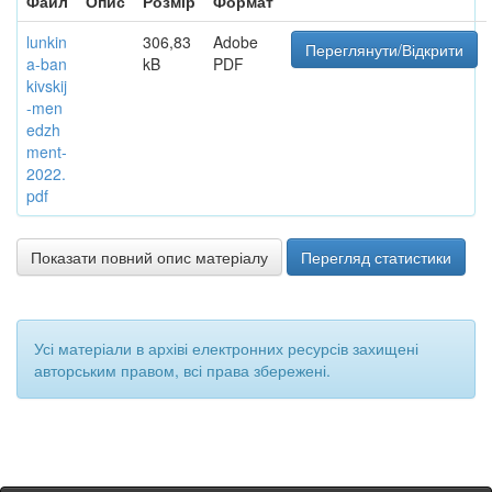
Файл
Опис
Розмір
Формат
lunkin
306,83
Adobe
Переглянути/Відкрити
a-ban
kB
PDF
kivskij
-men
edzh
ment-
2022.
pdf
Показати повний опис матеріалу
Перегляд статистики
Усі матеріали в архіві електронних ресурсів захищені
авторським правом, всі права збережені.