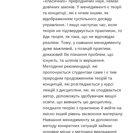
«класичних» природничих наук, немає
довічних законів. У менеджменті є теорії
та концепції, які є нічим іншим, як
відображенням суспільного досвіду
управління. І якщо наступає час, коли
теорія не підтверджується практикою, то
йде теорія, як така, що не відповідає
реаліям. Тому, у навчанні менеджменту
дуже важливий, з позицій практики,
доказовий бік пізнання проблем, що
існують, та шляхів іх вирішення.
Методичні рекомендації, які
пропонуються студентам саме і є тим
природнім продовженням теорій та
концепцій, які розглядаються у курсі
лекцій з дисципліни, які, як сподівається
автор, допоможуть здобувачам вищої
освіти, що вивчають цю дисципліну,
поєднати теорію з практикою й вийти на
якісно інший рівень засвоєння матеріалу.
Навчання менеджменту за допомогою
методу конкретних ситуацій займає
основне місце у методиці викладання