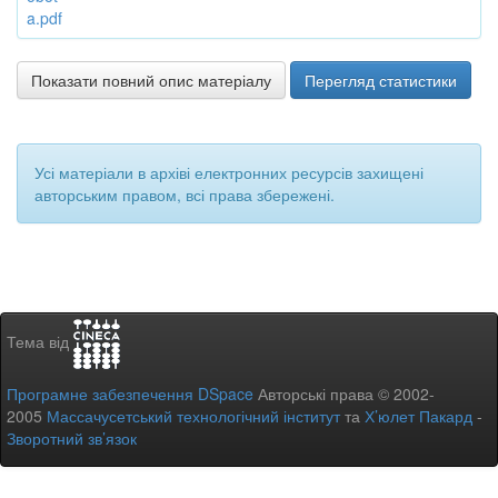
a.pdf
Показати повний опис матеріалу
Перегляд статистики
Усі матеріали в архіві електронних ресурсів захищені
авторським правом, всі права збережені.
Тема від
Програмне забезпечення DSpace
Авторські права © 2002-
2005
Массачусетський технологічний інститут
та
Х’юлет Пакард
-
Зворотний зв’язок