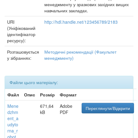
менеджменту у зразкових західних вищих
навчальних закладах.
URI
http://hdl.handle.net/123456789/2183
(Уніфікований
ідентифікатор
ресурсу):
Розташовується
Методичні рекомендації (Факультет
у зібраннях:
менеджменту)
Файли цього матеріалу:
Файл
Опис
Розмір
Формат
Mene
671,64
Adobe
Переглянути/Відкрити
dzhm
kB
PDF
ent_a
udyto
rna_r
obot