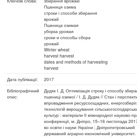
Ключові слова:
збирання врожаю
Пшениця озима
строки і способи збирання
врожай
Пшеница озимая
уборка урожая
сроки и способы сбора
урожай
Winter wheat
harvest harvest
dates and methods of harvesting
harvest
Дата публікації:
2017
Бібліографічний
Дудяк І. Д. Оптимізація строку і способу збир
опис:
пшениці озимої / І. Д. Дудяк // Стан і перспект
впровадження ресурсоощадних, енергозбері
технологій вирощування сільськогосподарськ
культур : матеріали ІІ міжнародної науково-пр
конференції, м. Дніпро, 15–16 листопада 2017
во освіти і науки України ; Дніпропетровський
державний аграрно-економічний університет. 