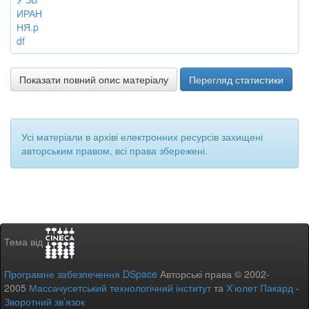
ИРАН
НЯ.p
df
Показати повний опис матеріалу
Перегляд статистики
Усі матеріали в архіві електронних ресурсів захищені
авторським правом, всі права збережені.
Тема від
Програмне забезпечення DSpace
Авторські права © 2002-
2005
Массачусетський технологічний інститут
та
Х’юлет Пакард
-
Зворотний зв’язок