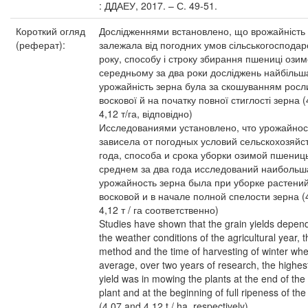
: ДДАЕУ, 2017. – С. 49-51.
Короткий огляд
Дослідженнями встановлено, що врожайність
(реферат):
залежала від погодних умов сільськогосподар
року, способу і строку збирання пшениці озим
середньому за два роки досліджень найбільш
урожайність зерна була за скошуванням росли
воскової й на початку повної стиглості зерна (4
4,12 т/га, відповідно)
Исследованиями установлено, что урожайнос
зависела от погодных условий сельскохозяйс
года, способа и срока уборки озимой пшениц
среднем за два года исследований наибольш
урожайность зерна была при уборке растений
восковой и в начале полной спелости зерна (
4,12 т / га соответственно)
Studies have shown that the grain yields depen
the weather conditions of the agricultural year, t
method and the time of harvesting of winter wh
average, over two years of research, the highes
yield was in mowing the plants at the end of the
plant and at the beginning of full ripeness of the
(4.07 and 4.12 t / ha, respectively)