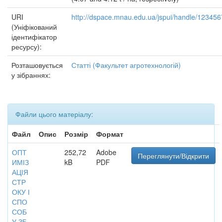
URI
http://dspace.mnau.edu.ua/jspui/handle/12345
(Уніфікований
ідентифікатор
ресурсу):
Розташовується
Статті (Факультет агротехнологій)
у зібраннях:
Файли цього матеріалу:
Файл
Опис
Розмір
Формат
ОПТ
252,72
Adobe
Переглянути/Відкрити
ИМІЗ
kB
PDF
АЦІЯ
СТР
ОКУ І
СПО
СОБ
У ЗБ