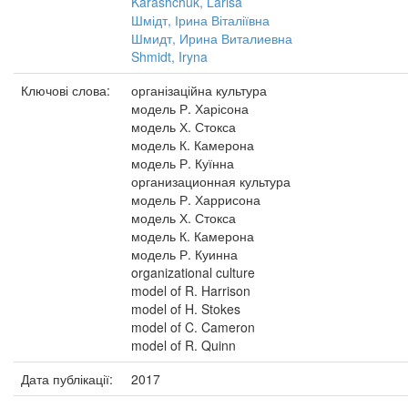
Karashchuk, Larisa
Шмідт, Ірина Віталіївна
Шмидт, Ирина Виталиевна
Shmidt, Iryna
Ключові слова:
організаційна культура
модель Р. Харісона
модель Х. Стокса
модель К. Камерона
модель Р. Куїнна
организационная культура
модель Р. Харрисона
модель Х. Стокса
модель К. Камерона
модель Р. Куинна
organizational culture
model of R. Harrison
model of H. Stokes
model of C. Cameron
model of R. Quinn
Дата публікації:
2017