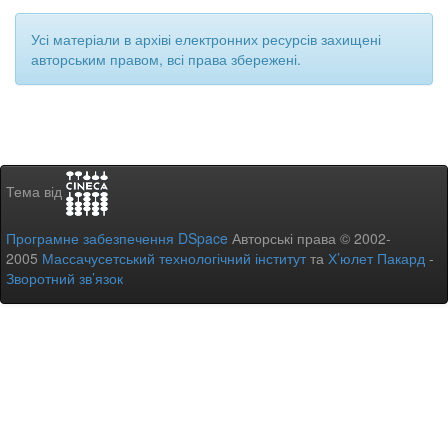
Усі матеріали в архіві електронних ресурсів захищені
авторським правом, всі права збережені.
Тема від
Програмне забезпечення DSpace
Авторські права © 2002-
2005
Массачусетський технологічний інститут
та
Х’юлет Пакард
-
Зворотний зв’язок