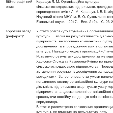
Бібліографічний
Каращук Л. М. Організаційна культура
опис:
сільськогосподарських підприємств: дослідже
впровадження змін / Л. М. Каращук, І. В. Шмідт
Науковий вісник МНУ ім. В. О. Сухомлинськог
Економічні науки. - 2017. - Вип. 2 (9). - С. 23-2
Короткий огляд
У статті розглянуто тлумачення організаційної
(реферат):
культури, її вплив на результативність діяльно
підприємств, застосовано комплексний підхід д
дослідження та впровадження змін в організа
культуру. Наведено моделі організаційної кул
Розглянуто результати дослідження за метод
Харісона-Стокса та Камерона-Куїнна на прик
сільськогосподарського підприємства. Прове
зіставлення результатів дослідження за наве
методиками. Запропоновано за умови виявл
негативного впливу організаційної культури н
діяльність підприємства акцентувати увагу кер
підприємств на вдосконаленні організаційної 
враховуючи постійну тенденцію змін зовнішнь
середовища.
В статье рассмотрено толкование организац
культуры, ее влияние на результативность