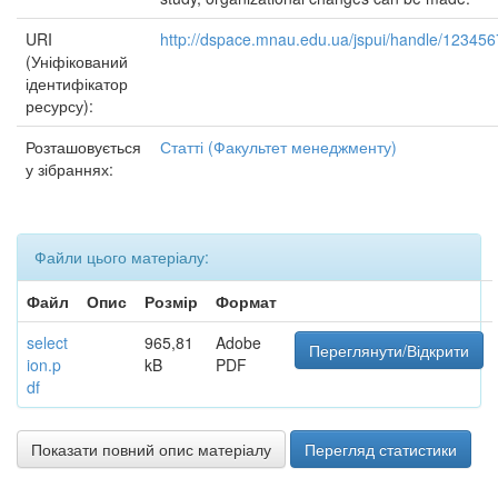
URI
http://dspace.mnau.edu.ua/jspui/handle/12345
(Уніфікований
ідентифікатор
ресурсу):
Розташовується
Статті (Факультет менеджменту)
у зібраннях:
Файли цього матеріалу:
Файл
Опис
Розмір
Формат
select
965,81
Adobe
Переглянути/Відкрити
ion.p
kB
PDF
df
Показати повний опис матеріалу
Перегляд статистики