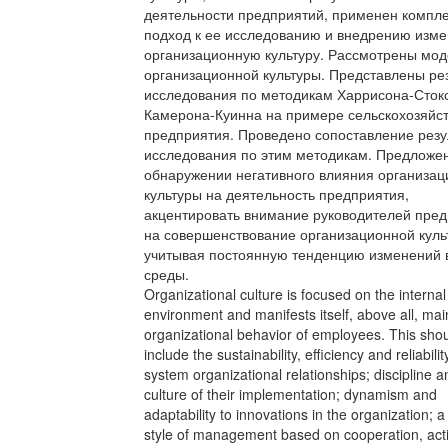
деятельности предприятий, применен компл
подход к ее исследованию и внедрению изме
организационную культуру. Рассмотрены мо
организационной культуры. Представлены ре
исследования по методикам Харрисона-Сток
Камерона-Куинна на примере сельскохозяйс
предприятия. Проведено сопоставление резу
исследования по этим методикам. Предложен
обнаружении негативного влияния организа
культуры на деятельность предприятия,
акцентировать внимание руководителей пре
на совершенствование организационной куль
учитывая постоянную тенденцию изменений
среды.
Organizational culture is focused on the internal
environment and manifests itself, above all, main
organizational behavior of employees. This sho
include the sustainability, efficiency and reliability
system organizational relationships; discipline a
culture of their implementation; dynamism and
adaptability to innovations in the organization;
style of management based on cooperation, act