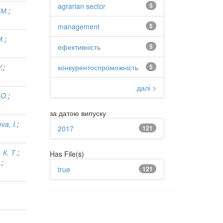
agrarian sector
5
 М.
;
management
5
М.
;
ефективність
5
конкурентоспроможність
5
.
;
далі >
 O.
;
за датою випуску
va, I.
;
2017
121
К. Т.
;
Has File(s)
.
;
true
121