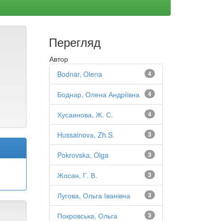
Перегляд
Автор
Bodnar, Olena
4
Боднар, Олена Андріївна
4
Хусаинова, Ж. С.
4
Hussainovа, Zh.S.
3
Pokrovska, Olga
3
Жосан, Г. В.
3
Лугова, Ольга Іванівна
3
Покровська, Ольга
3