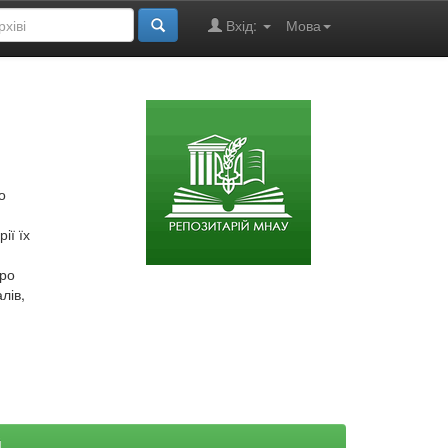
Вхід:
Мова
о
ії їх
про
лів,
й