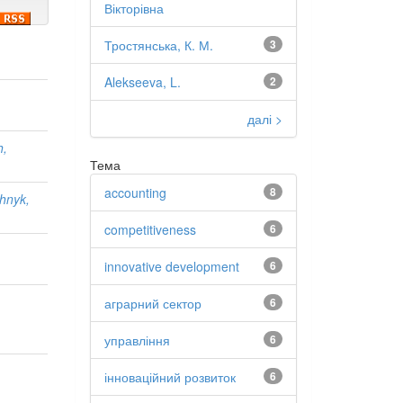
Вікторівна
Тростянська, К. М.
3
Alekseeva, L.
2
далі >
h,
Тема
accounting
8
hnyk,
competitiveness
6
innovative development
6
аграрний сектор
6
управління
6
інноваційний розвиток
6