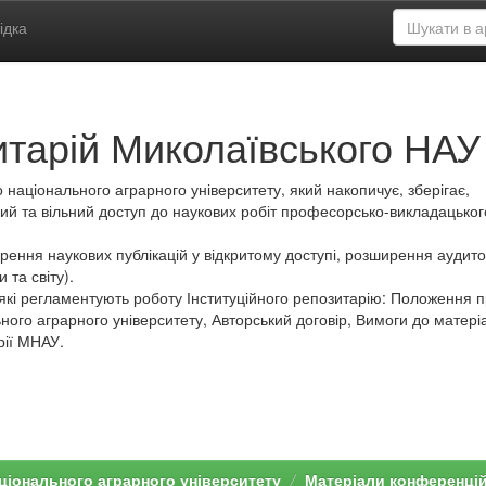
ідка
итарій Миколаївського НАУ
 національного аграрного університету, який накопичує, зберігає,
ий та вільний доступ до наукових робіт професорсько-викладацьког
ення наукових публікацій у відкритому доступі, розширення аудитор
 та світу).
які регламентують роботу Інституційного репозитарію: Положення 
ного аграрного університету, Авторський договір, Вимоги до матеріа
рії МНАУ.
ціонального аграрного університету
Матеріали конференці