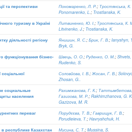
ції та перспективи
Пономаренко, Л. Р.
;
Тростянська, К.
Ponomarenko, L.
;
TrostIanska, K.
чного туризму в Україні
Литвиненко, Ю. І.
;
Тростянська, К. 
Litvinenko, J.
;
Trostianska, K.
тку діяльності регіону
Янишин, Я. С.
;
Брик, Г. В.
;
Ianyshyn, Y
Bryk, G.
го функціонування бізнес-
Швець, О. О.
;
Руденко, О. М.
;
Shvets,
Rudenko, S.
 соціальної
Соловйова, І. В.
;
Жосан, Г. В.
;
Solovyo
Zhosan, G..
ые социальные
Рахимжанова, Г. К.
;
Таттымбетова, 
ащиты населения
Газизова, М. Р.
;
Rakhimzhanova, G. K
Gazizova, M. R.
урентних переваг
Порудєєва, Т. В.
;
Гаврищук, Г. В.
;
Porudieieva, Т.
;
Havryshchuk, H.
в республике Казахстан
Мусина, С. Т.
;
Mussina, S.