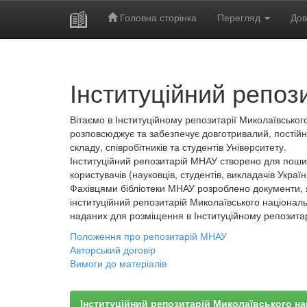
Головна сторінка
Перегляд
Дов
Skip
navigation
Інституційний репоз
Вітаємо в Інституційному репозитарії Миколаївського
розповсюджує та забезпечує довготривалий, постійн
складу, співробітників та студентів Університету.
Інституційний репозитарій МНАУ створено для пошир
користувачів (науковців, студентів, викладачів України
Фахівцями бібліотеки МНАУ розроблено документи, 
інституційний репозитарій Миколаївського національ
наданих для розміщення в Інституційному репозита
Положення про репозитарій МНАУ
Авторський договір
Вимоги до матеріалів
Інституційний репозитарій Миколаївського на