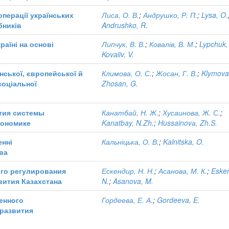
операції українських
Лиса, О. В.
;
Андрушко, Р. П.
;
Lysa, O.
бників
Andrushko, R.
аїні на основі
Липчук, В. В.
;
Ковалів, В. М.
;
Lypchuk,
Kovaliv, V.
ської, європейської й
Климова, О. С.
;
Жосан, Г. В.
;
Klymova
соціальної
Zhosan, G.
тия системы
Канатбай, Н. Ж.
;
Хусаинова, Ж. С.
;
кономике
Kanatbay, N.Zh.
;
Hussainovа, Zh.S.
енні
Кальніцька, О. В.
;
Kalnitska, O.
ва
го регулирования
Ескендир, Н. Н.
;
Асанова, М. К.
;
Esken
вития Казахстана
N.
;
Asanova, M.
енного
Гордеева, Е. А.
;
Gordeeva, E.
развития