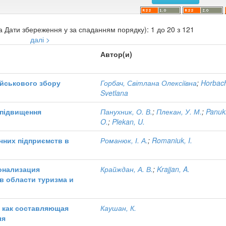
а Дати збереження у за спаданням порядку): 1 до 20 з 121
далі >
Автор(и)
ійськового збору
Горбач, Світлана Олексіївна
;
Horbac
Svetlana
 підвищення
Панухник, О. В.
;
Плекан, У. М.
;
Panuk
O.
;
Plekan, U.
ичних підприємств в
Романюк, І. А.
;
Romaniuk, I.
онализация
Крайждан, А. В.
;
Krajjan, A.
в области туризма и
 как составляющая
Каушан, К.
ля