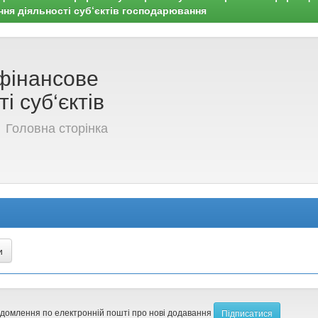
ння діяльності суб‘єктів господарювання
 фінансове
і суб‘єктів
7
Головна сторінка
ідомлення по електронній пошті про нові додавання