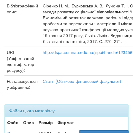
Бібліографічний
Сіренко Н. М., Бурковська А. В., Лункіна Т. І. 
опис:
засади розвитку соціальної відповідальності //
Економічний розвиток держави, регіонів і підп
проблеми та перспективи : матеріали ІІ міжн
науково-практичної конференції молодих уче
19 травня 2017 року, Львів. Львів : Видавницт
Львівської політехніки, 2017. С. 270–271.
URI
http://dspace.mnau.edu.ua/jspui/handle/12345
(Уніфікований
ідентифікатор
ресурсу):
Розташовується
Статті (Обліково-фінансовий факультет)
у зібраннях:
Файли цього матеріалу:
Файл
Опис
Розмір
Формат