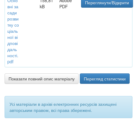
Осно
158,81
Adobe
Переглянути/Відкрити
вні за
kB
PDF
сади
розви
тку со
ціаль
ної ві
дпові
даль
ності.
pdf
Показати повний опис матеріалу
Перегляд статистики
Усі матеріали в архіві електронних ресурсів захищені
авторським правом, всі права збережені.