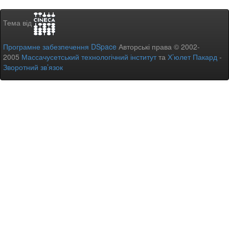
Тема від
Програмне забезпечення DSpace
Авторські права © 2002-
2005
Массачусетський технологічний інститут
та
Х’юлет Пакард
-
Зворотний зв’язок