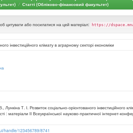
ультет)
Статті (Обліково-фінансовий факультет)
щоб цитувати або посилатися на цей матеріал:
https://dspace.mn
ного інвестиційного клімату в аграрному секторі економіки
на
В., Лункіна Т. І. Розвиток соціально-орієнтованого інвестиційного кл
ті : матеріали ІІ Всеукраїнської науково-практичної інтернет-конфе
pui/handle/123456789/8741