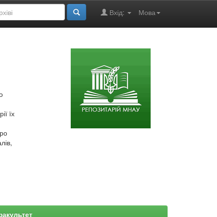
Вхід:
Мова
о
ії їх
про
лів,
факультет