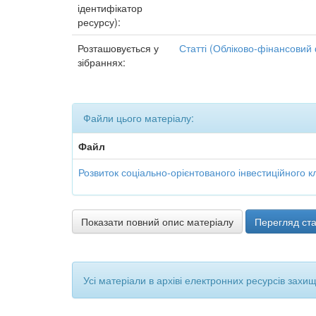
ідентифікатор
ресурсу):
Розташовується у
Статті (Обліково-фінансовий
зібраннях:
Файли цього матеріалу:
Файл
Розвиток соціально-орієнтованого інвестиційного к
Показати повний опис матеріалу
Перегляд ста
Усі матеріали в архіві електронних ресурсів захи