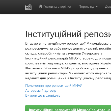
Головна сторінка
Перегляд
Дов
Skip
navigation
Інституційний репоз
Вітаємо в Інституційному репозитарії Миколаївського
розповсюджує та забезпечує довготривалий, постійн
складу, співробітників та студентів Університету.
Інституційний репозитарій МНАУ створено для пошир
користувачів (науковців, студентів, викладачів України
Фахівцями бібліотеки МНАУ розроблено документи, 
інституційний репозитарій Миколаївського національ
наданих для розміщення в Інституційному репозита
Положення про репозитарій МНАУ
Авторський договір
Вимоги до матеріалів
Інституційний репозитарій Миколаївського на