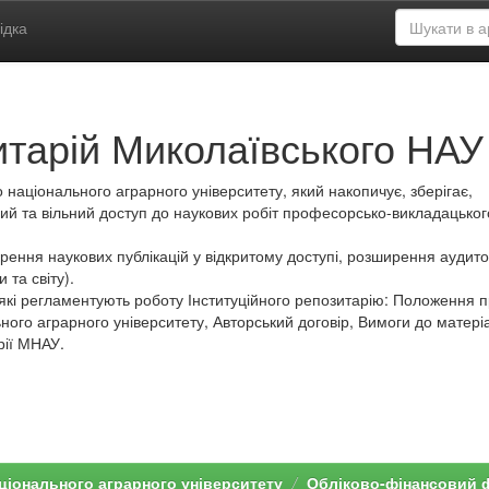
ідка
итарій Миколаївського НАУ
 національного аграрного університету, який накопичує, зберігає,
ий та вільний доступ до наукових робіт професорсько-викладацьког
ення наукових публікацій у відкритому доступі, розширення аудитор
 та світу).
які регламентують роботу Інституційного репозитарію: Положення 
ного аграрного університету, Авторський договір, Вимоги до матеріа
рії МНАУ.
ціонального аграрного університету
Обліково-фінансовий 