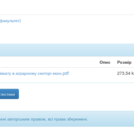
 факультет)
Опис
Розмір
лімату в аграрному секторі екон.pdf
273,54 
тистики
щені авторським правом, всі права збережені.