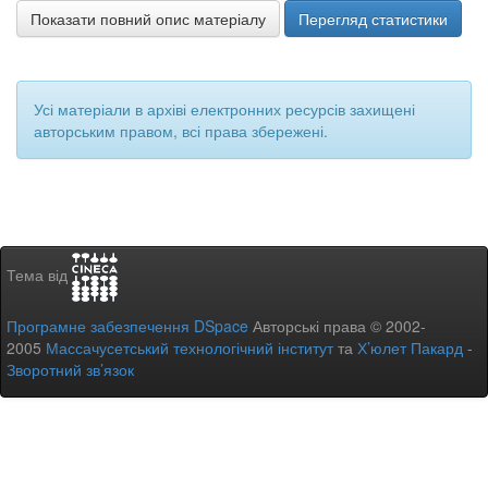
Показати повний опис матеріалу
Перегляд статистики
Усі матеріали в архіві електронних ресурсів захищені
авторським правом, всі права збережені.
Тема від
Програмне забезпечення DSpace
Авторські права © 2002-
2005
Массачусетський технологічний інститут
та
Х’юлет Пакард
-
Зворотний зв’язок