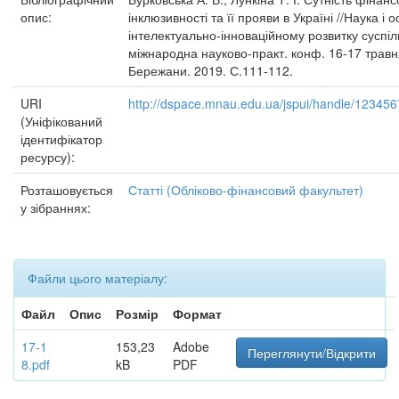
опис:
інклюзивності та її прояви в Україні //Наука і о
інтелектуально-інноваційному розвитку суспіл
міжнародна науково-практ. конф. 16-17 травн
Бережани. 2019. С.111-112.
URI
http://dspace.mnau.edu.ua/jspui/handle/12345
(Уніфікований
ідентифікатор
ресурсу):
Розташовується
Статті (Обліково-фінансовий факультет)
у зібраннях:
Файли цього матеріалу:
Файл
Опис
Розмір
Формат
17-1
153,23
Adobe
Переглянути/Відкрити
8.pdf
kB
PDF