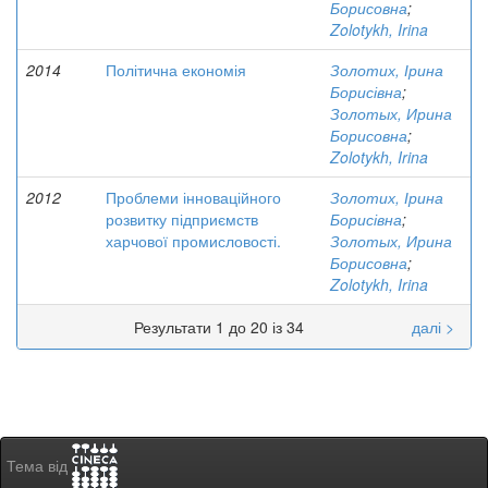
Борисовна
;
Zolotykh, Irina
2014
Політична економія
Золотих, Ірина
Борисівна
;
Золотых, Ирина
Борисовна
;
Zolotykh, Irina
2012
Проблеми інноваційного
Золотих, Ірина
розвитку підприємств
Борисівна
;
харчової промисловості.
Золотых, Ирина
Борисовна
;
Zolotykh, Irina
Результати 1 до 20 із 34
далі >
Тема від