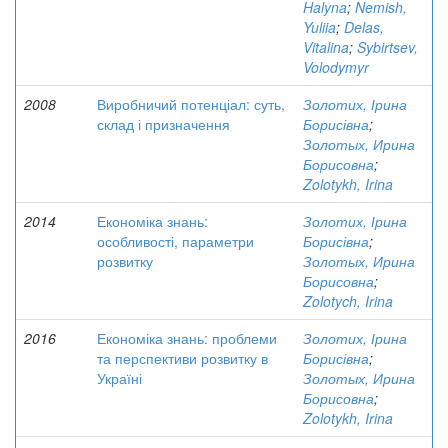
Halyna
;
Nemish,
Yuliia
;
Delas,
Vitalina
;
Sybirtsev,
Volodymyr
2008
Виробничий потенціал: суть,
Золотих, Ірина
склад і призначення
Борисівна
;
Золотых, Ирина
Борисовна
;
Zolotykh, Irina
2014
Економіка знань:
Золотих, Ірина
особливості, параметри
Борисівна
;
розвитку
Золотых, Ирина
Борисовна
;
Zolotych, Irina
2016
Економіка знань: проблеми
Золотих, Ірина
та перспективи розвитку в
Борисівна
;
Україні
Золотых, Ирина
Борисовна
;
Zolotykh, Irina