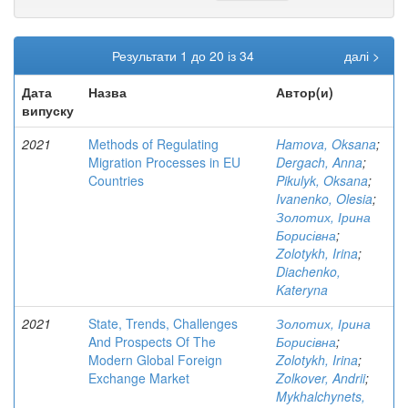
Результати 1 до 20 із 34
далі >
Дата
Назва
Автор(и)
випуску
2021
Methods of Regulating
Hamova, Oksana
;
Migration Processes in EU
Dergach, Anna
;
Countries
Pikulyk, Oksana
;
Ivanenko, Olesia
;
Золотих, Ірина
Борисівна
;
Zolotykh, Irina
;
Diachenko,
Kateryna
2021
State, Trends, Challenges
Золотих, Ірина
And Prospects Of The
Борисівна
;
Modern Global Foreign
Zolotykh, Irina
;
Exchange Market
Zolkover, Andrii
;
Mykhalchynets,