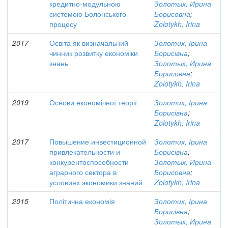
кредитно-модульною
Золотых, Ирина
системою Болонського
Борисовна
;
процесу
Zolotykh, Irina
2017
Освіта як визначальний
Золотих, Ірина
чинник розвитку економіки
Борисівна
;
знань
Золотых, Ирина
Борисовна
;
Zolotykh, Irina
2019
Основи економічної теорії
Золотих, Ірина
Борисівна
;
Zolotykh, Irina
2017
Повышение инвестиционной
Золотих, Ірина
привлекательности и
Борисівна
;
конкурентоспособности
Золотых, Ирина
аграрного сектора в
Борисовна
;
условиях экономики знаний
Zolotykh, Irina
2015
Політична економія
Золотих, Ірина
Борисівна
;
Золотых, Ирина