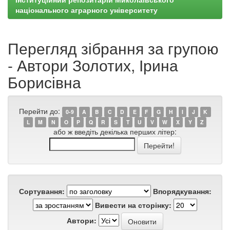
національного аграрного університету
Перегляд зібрання за групою
- Автори Золотих, Ірина
Борисівна
Перейти до:
0-9
A
B
C
D
E
F
G
H
I
J
K
L
M
N
O
P
Q
R
S
T
U
V
W
X
Y
Z
або ж введіть декілька перших літер:
Сортування:
Впорядкування:
Вивести на сторінку:
Автори: