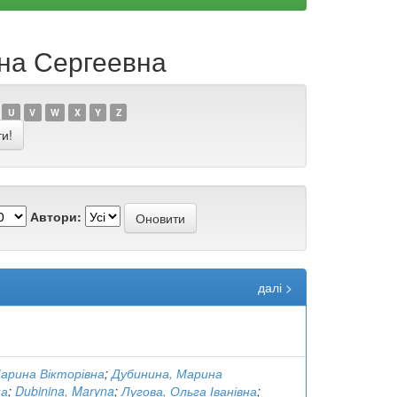
яна Сергеевна
U
V
W
X
Y
Z
Автори:
далі >
Марина Вікторівна
;
Дубинина, Марина
на
;
Dubinina, Maryna
;
Лугова, Ольга Іванівна
;