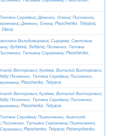
 Тетяна Сергіївна
;
Дяченко, Олена
;
Писоченко,
ергеевна
;
Дяченко, Елена
;
Pisochenko, Tetyana
;
 Olena
Світлана Володимирівна
;
Сырцева, Светлана
вна
;
Syrtseva, Svitlana
;
Пісоченко, Тетяна
Писоченко, Татьяна Сергеевна
;
Pisochenko,
італій Вікторович
;
Кузёма, Виталий Викторович
;
taliy
;
Пісоченко, Тетяна Сергіївна
;
Писоченко,
ергеевна
;
Pisochenko, Tetyana
італій Вікторович
;
Кузёма, Виталий Викторович
;
taliy
;
Пісоченко, Тетяна Сергіївна
;
Писоченко,
ергеевна
;
Pisochenko, Tetyana
 Тетяна Сергіївна
;
Пшениченко, Анатолій
;
Писоченко, Татьяна Сергеевна
;
Пшениченко,
Сергеевич
;
Pisochenko, Tetyana
;
Pshenychenko,