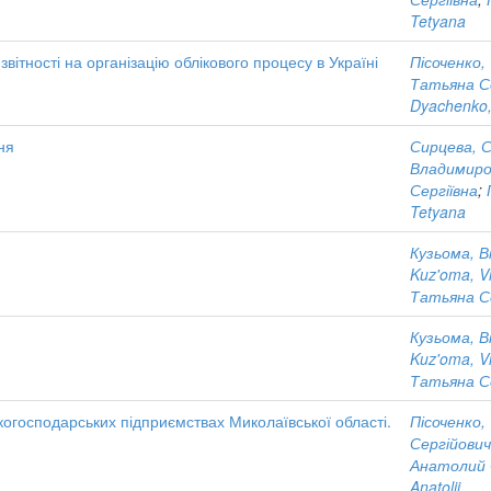
Tetyana
ітності на організацію облікового процесу в Україні
Пісоченко,
Татьяна С
Dyachenko,
ня
Сирцева, 
Владимиро
Сергіївна
;
Tetyana
Кузьома, В
Kuz'oma, Vi
Татьяна С
Кузьома, В
Kuz'oma, Vi
Татьяна С
ькогосподарських підприємствах Миколаївської області.
Пісоченко,
Сергійович
Анатолий 
Anatolij