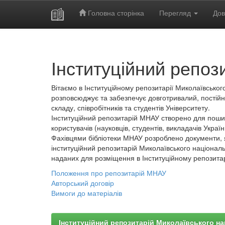
Головна сторінка
Перегляд
Дов
Skip
navigation
Інституційний репоз
Вітаємо в Інституційному репозитарії Миколаївського
розповсюджує та забезпечує довготривалий, постійн
складу, співробітників та студентів Університету.
Інституційний репозитарій МНАУ створено для пошир
користувачів (науковців, студентів, викладачів України
Фахівцями бібліотеки МНАУ розроблено документи, 
інституційний репозитарій Миколаївського національ
наданих для розміщення в Інституційному репозита
Положення про репозитарій МНАУ
Авторський договір
Вимоги до матеріалів
Інституційний репозитарій Миколаївського на