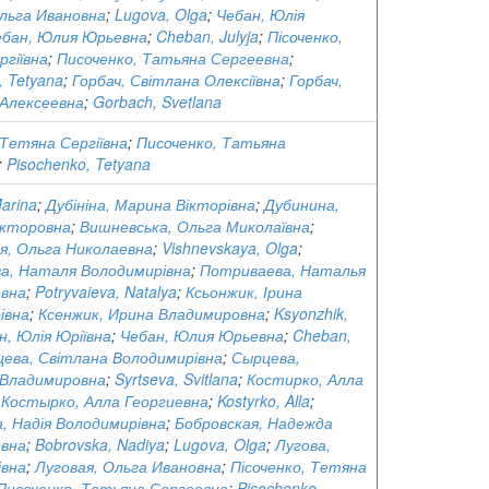
Ольга Ивановна
;
Lugova, Olga
;
Чебан, Юлія
ебан, Юлия Юрьевна
;
Cheban, Julyja
;
Пісоченко,
гіївна
;
Писоченко, Татьяна Сергеевна
;
, Tetyana
;
Горбач, Світлана Олексіївна
;
Горбач,
Алексеевна
;
Gorbach, Svetlana
 Тетяна Сергіївна
;
Писоченко, Татьяна
;
Pisochenko, Tetyana
Marina
;
Дубініна, Марина Вікторівна
;
Дубинина,
кторовна
;
Вишневська, Ольга Миколаївна
;
я, Ольга Николаевна
;
Vishnevskaya, Olga
;
а, Наталя Володимирівна
;
Потриваева, Наталья
вна
;
Potryvaieva, Natalya
;
Ксьонжик, Ірина
івна
;
Ксенжик, Ирина Владимировна
;
Ksyonzhik,
н, Юлія Юріївна
;
Чебан, Юлия Юрьевна
;
Cheban,
цева, Світлана Володимирівна
;
Сырцева,
Владимировна
;
Syrtseva, Svitlana
;
Костирко, Алла
;
Костырко, Алла Георгиевна
;
Kostyrko, Alla
;
, Надія Володимирівна
;
Бобровская, Надежда
вна
;
Bobrovska, Nadiya
;
Lugova, Olga
;
Лугова,
івна
;
Луговая, Ольга Ивановна
;
Пісоченко, Тетяна
Писоченко, Татьяна Сергеевна
;
Pisochenko,