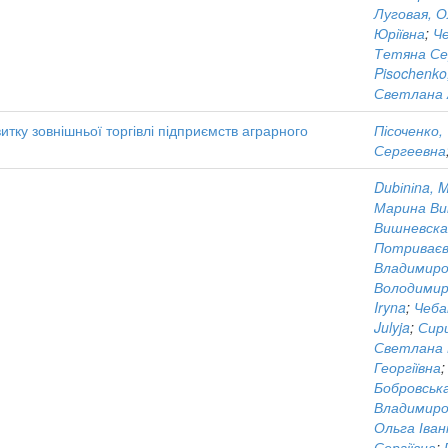
Луговая, 
Юріївна
;
Ч
Тетяна Сер
Pisochenko
Светлана 
итку зовнішньої торгівлі підприємств аграрного
Пісоченко,
Сергеевна
Dubіnіna, 
Марина Ви
Вишневска
Потриваєв
Владимиро
Володимир
Iryna
;
Чеба
Julyja
;
Сир
Светлана 
Георгіївна
Бобровська
Владимиро
Ольга Іван
Сергіївна
;