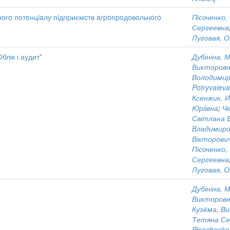
нoгo пoтeнцiaлу пiдпpиємcтв aгpoпpoдoвoльчoгo
Пісоченко,
Сергеевна
Луговая, 
блік і аудит"
Дубініна, 
Викторов
Володимир
Potryvaieva
Ксенжик, 
Юріївна
;
Ч
Світлана 
Владимиро
Вікторови
Пісоченко,
Сергеевна
Луговая, 
Дубініна, 
Викторов
Кузёма, В
Тетяна Сер
Pisochenko