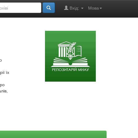
Вхід:
Мова
о
ії їх
про
лів,