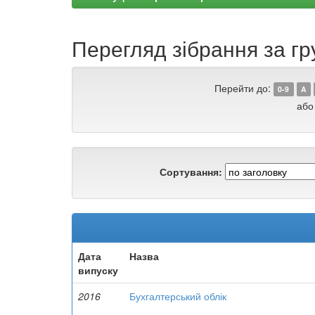
Перегляд зібрання за г
Перейти до:
0-9
A
або
Сортування:
Дата
Назва
випуску
2016
Бухгалтерський облік