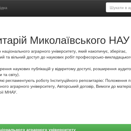
ідка
итарій Миколаївського НАУ
 національного аграрного університету, який накопичує, зберігає,
ий та вільний доступ до наукових робіт професорсько-викладацьког
ення наукових публікацій у відкритому доступі, розширення аудитор
 та світу).
які регламентують роботу Інституційного репозитарію: Положення 
ного аграрного університету, Авторський договір, Вимоги до матеріа
рії МНАУ.
ціонального аграрного університету