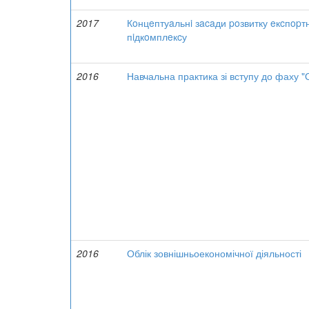
2017
Кoнцeптуaльнi зacaди poзвитку eкcпopт
пiдкoмплeкcу
2016
Навчальна практика зі вступу до фаху "О
2016
Облік зовнішньоекономічної діяльності