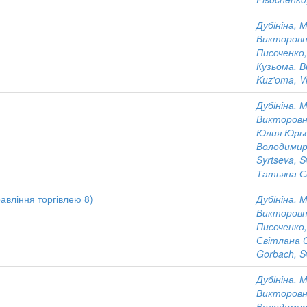
Дубініна, 
Викторов
Писоченко
Кузьома, В
Kuz'oma, Vi
Дубініна, 
Викторов
Юлия Юрь
Володимир
Syrtseva, S
Татьяна С
равління торгівлею 8)
Дубініна, 
Викторов
Писоченко
Світлана О
Gorbach, S
Дубініна, 
Викторов
Володимир