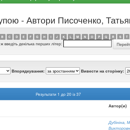
рупою - Автори Писоченко, Тать
B
C
D
E
F
G
H
I
J
K
L
M
N
O
P
Q
R
S
T
 ж введіть декілька перших літер:
Впорядкування:
Вивести на сторінку:
Результати 1 до 20 із 37
Автор(и)
Дубініна, 
Викторов