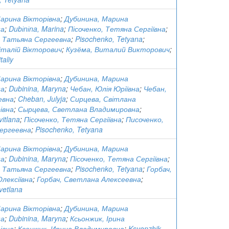
Марина Вікторівна
;
Дубинина, Марина
на
;
Dubіnіna, Marina
;
Пісоченко, Тетяна Сергіївна
;
, Татьяна Сергеевна
;
Pisochenko, Tetyana
;
італій Вікторович
;
Кузёма, Виталий Викторович
;
taliy
Марина Вікторівна
;
Дубинина, Марина
на
;
Dubinina, Maryna
;
Чебан, Юлія Юріївна
;
Чебан,
евна
;
Cheban, Julyja
;
Сирцева, Світлана
івна
;
Сырцева, Светлана Владимировна
;
vitlana
;
Пісоченко, Тетяна Сергіївна
;
Писоченко,
ергеевна
;
Pisochenko, Tetyana
Марина Вікторівна
;
Дубинина, Марина
на
;
Dubinina, Maryna
;
Пісоченко, Тетяна Сергіївна
;
, Татьяна Сергеевна
;
Pisochenko, Tetyana
;
Горбач,
лексіївна
;
Горбач, Светлана Алексеевна
;
vetlana
Марина Вікторівна
;
Дубинина, Марина
на
;
Dubinina, Maryna
;
Ксьонжик, Ірина
івна
;
Ксенжик, Ирина Владимировна
;
Ksyonzhik,