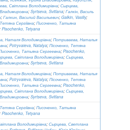
ева, Світлана Володимирівна
;
Сырцева,
Владимировна
;
Syrtseva, Svitlana
;
Галкін, Василь
ч
;
Галкин, Василий Васильевич
;
Galkin, Vasiliy
;
 Тетяна Сергіївна
;
Писоченко, Татьяна
;
Pisochenko, Tetyana
а, Наталя Володимирівна
;
Потриваева, Наталья
вна
;
Potryvaieva, Natalya
;
Пісоченко, Тетяна
Писоченко, Татьяна Сергеевна
;
Pisochenko,
ирцева, Світлана Володимирівна
;
Сырцева,
Владимировна
;
Syrtseva, Svitlana
а, Наталя Володимирівна
;
Потриваева, Наталья
вна
;
Potryvaieva, Natalya
;
Пісоченко, Тетяна
Писоченко, Татьяна Сергеевна
;
Pisochenko,
ирцева, Світлана Володимирівна
;
Сырцева,
Владимировна
;
Syrtseva, Svitlana
 Тетяна Сергіївна
;
Писоченко, Татьяна
;
Pisochenko, Tetyana
Світлана Володимирівна
;
Сырцева, Светлана
вна
;
Syrtseva, Svitlana
;
Чебан, Юлія Юріївна
;