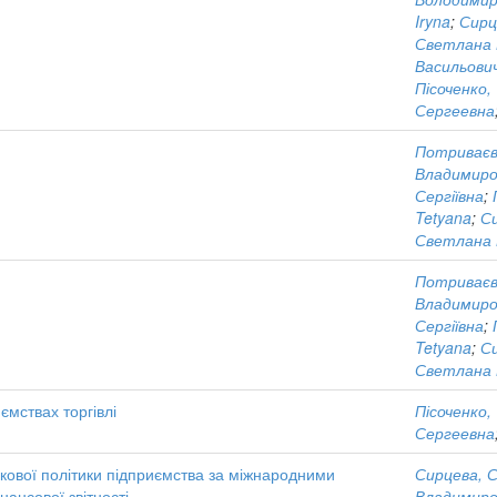
Iryna
;
Сирц
Светлана 
Васильови
Пісоченко,
Сергеевна
Потриваєв
Владимиро
Сергіївна
;
Tetyana
;
С
Светлана 
Потриваєв
Владимиро
Сергіївна
;
Tetyana
;
С
Светлана 
ємствах торгівлі
Пісоченко,
Сергеевна
кової політики підприємства за міжнародними
Сирцева, 
нансової звітності
Владимиро