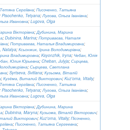
 Тетяна Сергіївна
;
Писоченко, Татьяна
;
Pisochenko, Tetyana
;
Лугова, Ольга Іванівна
;
Ольга Ивановна
;
Lugova, Olga
Марина Вікторівна
;
Дубинина, Марина
на
;
Dubіnіna, Marina
;
Потриваєва, Наталя
івна
;
Потриваева, Наталья Владимировна
;
, Natalya
;
Ксьонжик, Ірина Володимирівна
;
Ирина Владимировна
;
Ksyonzhik, Iryna
;
Чебан, Юлія
ебан, Юлия Юрьевна
;
Cheban, Julyja
;
Сирцева,
Володимирівна
;
Сырцева, Светлана
вна
;
Syrtseva, Svitlana
;
Кузьома, Віталій
ч
;
Кузёма, Виталий Викторович
;
Kuz'oma, Vitaliy
;
 Тетяна Сергіївна
;
Писоченко, Татьяна
;
Pisochenko, Tetyana
;
Лугова, Ольга Іванівна
;
Ольга Ивановна
;
Lugova, Olga
Марина Вікторівна
;
Дубинина, Марина
на
;
Dubinina, Maryna
;
Кузьома, Віталій Вікторович
;
италий Викторович
;
Kuz'oma, Vitaliy
;
Пісоченко,
гіївна
;
Писоченко, Татьяна Сергеевна
;
, Tetyana