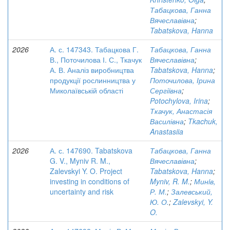
Табацкова, Ганна
Вячеславівна
;
Tabatskova, Hanna
2026
А. с. 147343. Табацкова Г.
Табацкова, Ганна
В., Поточилова І. С., Ткачук
Вячеславівна
;
А. В. Аналіз виробництва
Tabatskova, Hanna
;
продукції рослинництва у
Поточилова, Ірина
Миколаївській області
Сергіївна
;
Potochylova, Irina
;
Ткачук, Анастасія
Василівна
;
Tkachuk,
Anastasiia
2026
А. с. 147690. Tabatskova
Табацкова, Ганна
G. V., Myniv R. M.,
Вячеславівна
;
Zalevskyi Y. O. Project
Tabatskova, Hanna
;
investing in conditions of
Myniv, R. M.
;
Минiв,
uncertainty and risk
Р. М.
;
Залевський,
Ю. О.
;
Zalevskyi, Y.
O.