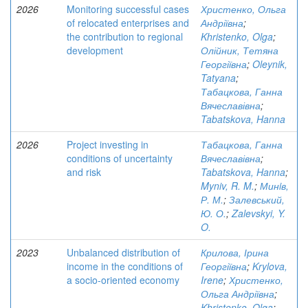
2026
Monitoring successful cases
Христенко, Ольга
of relocated enterprises and
Андріївна
;
the contribution to regional
Khristenko, Olga
;
development
Олійник, Тетяна
Георгіївна
;
Oleynik,
Tatyana
;
Табацкова, Ганна
Вячеславівна
;
Tabatskova, Hanna
2026
Project investing in
Табацкова, Ганна
conditions of uncertainty
Вячеславівна
;
and risk
Tabatskova, Hanna
;
Myniv, R. M.
;
Минiв,
Р. М.
;
Залевський,
Ю. О.
;
Zalevskyi, Y.
O.
2023
Unbalanced distribution of
Крилова, Ірина
income in the conditions of
Георгіївна
;
Krylova,
a socio-oriented economy
Irene
;
Христенко,
Ольга Андріївна
;
Khristenko, Olga
;