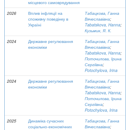
місцевого самоврядування
2026
Вплив інфляції на
Табацкова, Ганна
споживчу поведінку в
Вячеславівна
;
Україні
Tabatskova, Hanna
;
Кузьмик, Я. К.
2024
Державне регулювання
Табацкова, Ганна
економіки
Вячеславівна
;
Tabatskova, Hanna
;
Поточилова, Ірина
Сергіївна
;
Potochylova, Irina
2024
Державне регулювання
Табацкова, Ганна
економіки
Вячеславівна
;
Tabatskova, Hanna
;
Поточилова, Ірина
Сергіївна
;
Potochylova, Irina
2025
Динаміка сучасних
Табацкова, Ганна
соціально-економічних
Вячеславівна
;