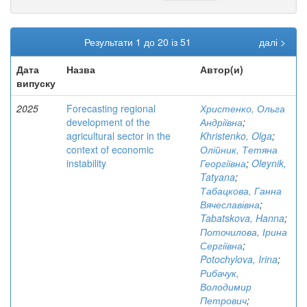
Результати 1 до 20 із 51
далі >
Дата
Назва
Автор(и)
випуску
2025
Forecasting regional
Христенко, Ольга
development of the
Андріївна
;
agricultural sector in the
Khristenko, Olga
;
context of economic
Олійник, Тетяна
instability
Георгіївна
;
Oleynik,
Tatyana
;
Табацкова, Ганна
Вячеславівна
;
Tabatskova, Hanna
;
Поточилова, Ірина
Сергіївна
;
Potochylova, Irina
;
Рибачук,
Володимир
Петрович
;