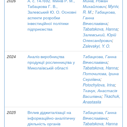
2026
А. с. 147692. Минів Р. М.,
Минів, Роман
Табацкова Г. В.,
Михайлович
;
Myniv,
Залевський Ю. О. Основні
R. M.
;
Табацкова,
аспекти розробки
Ганна
інвестиційної політики
Вячеславівна
;
підприємства
Tabatskova, Hanna
;
Залевський, Юрій
Олександрович
;
Zalevskyi, Y. O.
2024
Аналіз виробництва
Табацкова, Ганна
продукції рослинництва у
Вячеславівна
;
Миколаївській області
Tabatskova, Hanna
;
Поточилова, Ірина
Сергіївна
;
Potochylova, Irina
;
Ткачук, Анастасія
Василівна
;
Tkachuk,
Anastasiia
2025
Вплив діджиталізації на
Табацкова, Ганна
інформаційно-аналітичну
Вячеславівна
;
діяльність органів
Tabatskova, Hanna