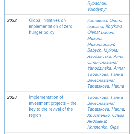
Rybachuk,
Volodymyr
2022
Global initiatives on
Котикова, Олена
implementation of zero
Іванівна
;
Kotykova,
hunger policy
Olena
;
Бабич,
Микола
Миколайович
;
Babych, Mykola
;
Ягодзінська, Анна
Станіславівна
;
Yahodzinska, Anna
;
Табацкова, Ганна
Вячеславівна
;
Tabatskova, Hanna
2023
Implementation of
Табацкова, Ганна
investment projects – the
Вячеславівна
;
key to the revival of the
Tabatskova, Hanna
;
region
Христенко, Ольга
Андріївна
;
Khristenko, Olga