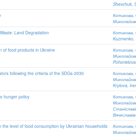
Shevchuk, S
e
Котикова, 
Миколайов
 Waste: Land Degradation
Котикова, 
Kuzmenko, 
n of food products in Ukraine
Котикова, 
Миколайов
Pohorielova
tors following the criteria of the SDGs-2030
Котикова, 
Миколайов
Krylova, Ire
ro hunger policy
Котикова, 
Миколайов
Станіславі
Вячеславів
on the level of food consumption by Ukrainian households
Котикова, 
Миколайов