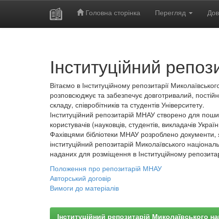
Головна сторінка
Перегляд
Дов
Skip
navigation
Інституційний репоз
Вітаємо в Інституційному репозитарії Миколаївського
розповсюджує та забезпечує довготривалий, постійн
складу, співробітників та студентів Університету.
Інституційний репозитарій МНАУ створено для пошир
користувачів (науковців, студентів, викладачів України
Фахівцями бібліотеки МНАУ розроблено документи, 
інституційний репозитарій Миколаївського національ
наданих для розміщення в Інституційному репозита
Положення про репозитарій МНАУ
Авторський договір
Вимоги до матеріалів
Інституційний репозитарій Миколаївського на