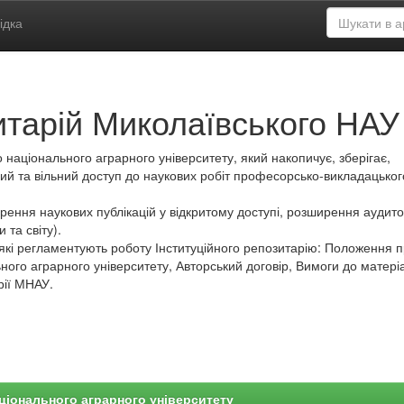
ідка
итарій Миколаївського НАУ
 національного аграрного університету, який накопичує, зберігає,
ий та вільний доступ до наукових робіт професорсько-викладацьког
ення наукових публікацій у відкритому доступі, розширення аудитор
 та світу).
які регламентують роботу Інституційного репозитарію: Положення 
ного аграрного університету, Авторський договір, Вимоги до матеріа
рії МНАУ.
ціонального аграрного університету