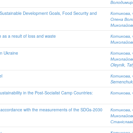
Володимир
 Sustainable Development Goals, Food Security and
Котикова, 
Олена Вол
Миколайов
ne as a result of loss and waste
Котикова, 
Миколайов
in Ukraine
Котикова, 
Миколайов
Oleynik, Ta
el
Котикова, 
Semenchuk,
stainability in the Post-Socialist Camp Countries:
Котикова, 
 in accordance with the measurements of the SDGs-2030
Котикова, 
Миколайов
Станіславі
у
Котикова, 