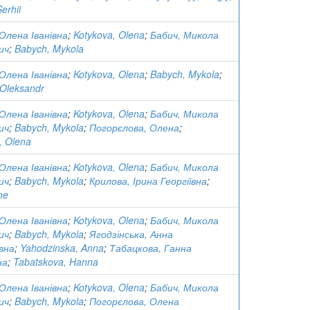
erhii
Олена Іванівна
;
Kotykova, Olena
;
Бабич, Микола
ич
;
Babych, Mykola
Олена Іванівна
;
Kotykova, Olena
;
Babych, Mykola
;
Oleksandr
Олена Іванівна
;
Kotykova, Olena
;
Бабич, Микола
ич
;
Babych, Mykola
;
Погорєлова, Олена
;
, Olena
Олена Іванівна
;
Kotykova, Olena
;
Бабич, Микола
ич
;
Babych, Mykola
;
Крилова, Ірина Георгіївна
;
ne
Олена Іванівна
;
Kotykova, Olena
;
Бабич, Микола
ич
;
Babych, Mykola
;
Ягодзінська, Анна
вна
;
Yahodzinska, Anna
;
Табацкова, Ганна
на
;
Tabatskova, Hanna
Олена Іванівна
;
Kotykova, Olena
;
Бабич, Микола
ич
;
Babych, Mykola
;
Погорєлова, Олена