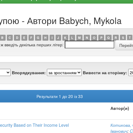
упою - Автори Babych, Mykola
B
C
D
E
F
G
H
I
J
K
L
M
N
O
P
Q
R
S
T
 ж введіть декілька перших літер:
Впорядкування:
Вивести на сторінку:
Результати 1 до 20 із 33
Автор(и)
ecurity Based on Their Income Level
Котикова, 
Іванович
;
C