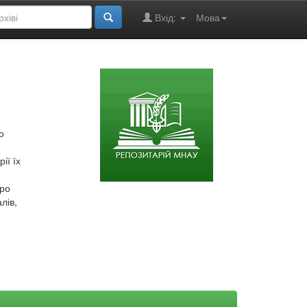
Вхід:
Мова
о
ії їх
про
лів,