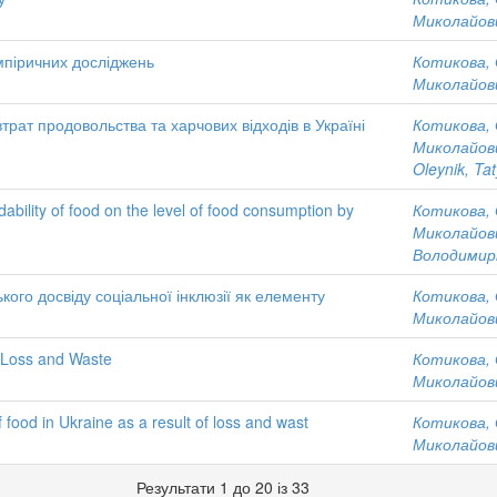
Миколайов
емпіричних досліджень
Котикова, 
Миколайов
трат продовольства та харчових відходів в Україні
Котикова, 
Миколайов
Oleynik, Ta
ability of food on the level of food consumption by
Котикова, 
Миколайов
Володимир
кого досвіду соціальної інклюзії як елементу
Котикова, 
Миколайов
 Loss and Waste
Котикова, 
Миколайов
of food in Ukraine as a result of loss and wast
Котикова, 
Миколайов
Результати 1 до 20 із 33