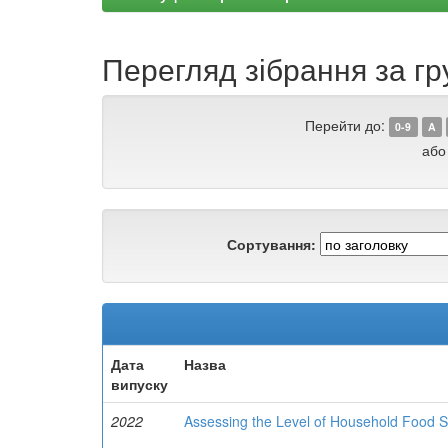
Перегляд зібрання за гр
Перейти до:
0-9
A
або
Сортування:
Дата
Назва
випуску
2022
Assessing the Level of Household Food S