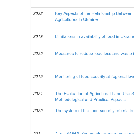
2022
Key Aspects of the Relationship Between
Agricultures in Ukraine
2019
Limitations in availability of food in Ukrai
2020
Measures to reduce food loss and waste 
2019
Monitoring of food security at regional lev
2021
The Evaluation of Agricultural Land Use Su
Methodological and Practical Aspects
2020
The system of the food security criteria
2021
А. с. 105865. Концепція сталого розвитк