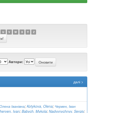
U
V
W
X
Y
Z
Автори:
далі >
Олена Іванівна
;
Kotykova, Olena
;
Червен, Іван
herven, Ivan
;
Babych, Mykola
;
Nadvynychnyy, Sergiy
;